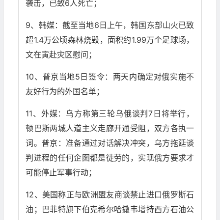
袭击，已致6人死亡；
9、韩媒：截至当地6日上午，韩国东部山火已致
超1.4万公顷森林烧毁，面积约1.99万个足球场，
文在寅赴灾区慰问；
10、普京当地5日签令：两天内确定对俄实施不
友好行为的外国名单；
11、外媒：乌方称第三轮乌俄谈判7日将举行，
顿巴斯两城人道主义走廊开通受阻，双方各执一
词。普京：准备通过对话解决冲突，乌方拖延谈
判进程的任何企图都是徒劳的，实现俄方要求才
可能停止军事行动；
12、美国称正与欧洲盟友商谈禁止进口俄罗斯石
油；巴菲特旗下伯克希尔哈撒韦增持西方石油公