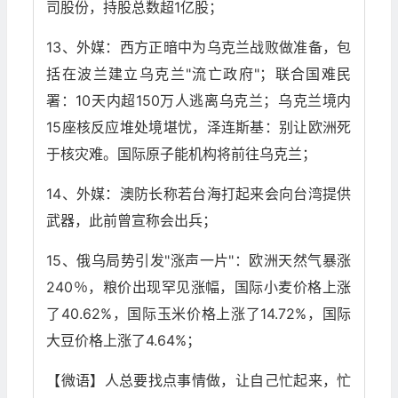
司股份，持股总数超1亿股；
13、外媒：西方正暗中为乌克兰战败做准备，包
括在波兰建立乌克兰"流亡政府"；联合国难民
署：10天内超150万人逃离乌克兰；乌克兰境内
15座核反应堆处境堪忧，泽连斯基：别让欧洲死
于核灾难。国际原子能机构将前往乌克兰；
14、外媒：澳防长称若台海打起来会向台湾提供
武器，此前曾宣称会出兵；
15、俄乌局势引发"涨声一片"：欧洲天然气暴涨
240％，粮价出现罕见涨幅，国际小麦价格上涨
了40.62%，国际玉米价格上涨了14.72%，国际
大豆价格上涨了4.64%；
【微语】人总要找点事情做，让自己忙起来，忙