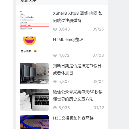
XShell8 Xftp8 离线 内网 如
何跳过注册弹窗
3,648
09/25
HTML emoji整理
4,672
07/03
判断日期是否是法定节假日
或者休息日
5,807
02/04
微信公众号采集每天60秒读
懂世界的历史文章方法
6,038
01/12
H3C交换机如何查环路