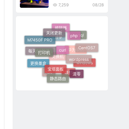
7,259
08/28
关闭更新
php
编辑器
curl
mysql
M7450F PRO
打印机
程序分享
CentOS7
wordpress
每天60秒读懂世界
华为手机
宝塔面板
更换墨盒
windows
交换机
清零
静态路由
h3c
联想