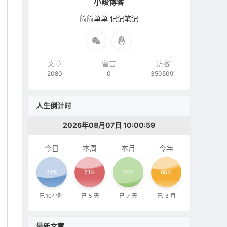
小竣博客
简简单单 记记笔记
文章
留言
访客
2080
0
3505091
人生倒计时
2026年08月07日 10:01:00
今日
本周
本月
今年
41%
71%
22%
66%
已
10
小时
已
5
天
已
7
天
已
8
月
最新文章