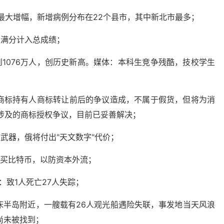
日最大增幅，新增病例分布在22个县市，其中新北市最多；
以满分计入总成绩；
1076万人，创历史新高。媒体：本科生竞争残酷，技校学生
是商标持有人商标转让前后的争议造成，不属于假货，但将为消
：涉及的商标授权争议，目前已妥善解决；
武器，俄将付出"天文数字"代价；
购买比特币，以防资本外流；
：致1人死亡27人失踪；
床半岛附近，一艘载有26人观光船遇险失联，事发地当天风浪
尚未被找到；