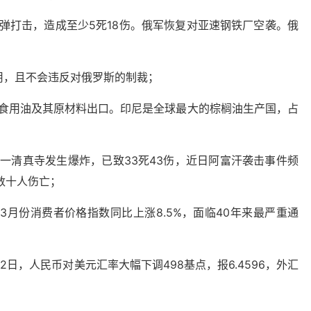
导弹打击，造成至少5死18伤。俄军恢复对亚速钢铁厂空袭。俄
用，且不会违反对俄罗斯的制裁；
禁食用油及其原材料出口。印尼是全球最大的棕榈油生产国，占
省一清真寺发生爆炸，已致33死43伤，近日阿富汗袭击事件频
数十人伤亡；
3月份消费者价格指数同比上涨8.5%，面临40年来最严重通
；
2日，人民币对美元汇率大幅下调498基点，报6.4596，外汇