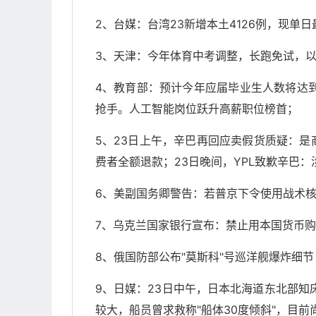
2、台媒：台湾23新增本土4126例，现单
3、天津：今年体育中考调整，长跑免试，
4、教育部：预计今年应届毕业生人数将达到
抢手。人工智能岗位跃升高薪职位榜首；
5、23日上午，辛巴再回应卖假货质疑：
费者全额退款；23日晚间，YPL致歉辛巴
6、美副国务卿警告：若普京下令使用战术核
7、乌克兰国家银行宣布：禁止用本国货币
8、俄国防部公布"莫斯科"号巡洋舰爆炸细节
9、日媒：23日中午，日本北海道东北部知
较大，船员曾求救称"船体30度倾斜"，目前