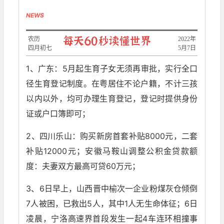
NEWS
农历
2022年
四月初七
5月7日
1、广东：5月起生育子女无须再审批，实行全口
径生育登记制度。在粤居住不论户籍，不计三孩
以内以外，均可办理生育登记，登记时提供身份
证或户口簿即可；
2、四川乐山：购买新房首套补贴8000元，二套
补贴12000元；安徽马鞍山调整公积金贷款额
度：夫妻双方最高可贷60万元；
3、6日早上，山西晋中榆次一企业粉煤灰仓倾倒
7人被困，已救出5人，其中1人无生命体征；6日
凌晨，宁洛高速界首段发生一起4车连环相撞事