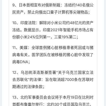
9、日本首相宣布对俄新制裁：冻结约140名俄公
民资产，禁止向俄出口量子计算机等尖端物品；
10、印度法院：解除对小米公司约48亿元的资产
冻结。数据显示，印度2021年智能手机市场占有
份额小米24%位列第一，三星19%第二；
11、美媒：全球首例猪心脏移植患者死因或与猪
病毒有关，医学团队在被移植的猪心脏中发现了
病毒DNA；
12、乌总统泽连斯基签署"关于乌克兰国家立法
去苏联化"的法律：旨在取消超7000条在苏联时
期通过的法律条款；
13、北约军事委员会会议将于本月19日在比利时
首都布鲁塞尔举行：北约30个成员国及乌克兰、