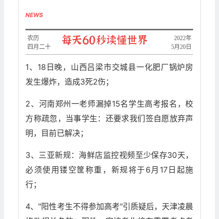
NEWS
农历
2022年
四月二十
5月20日
1、18日晚，山西吕梁市交城县一化肥厂锅炉房
发生爆炸，造成3死2伤；
2、河南郑州一老师漏掉15名学生高考报名，校
方称疏忽，当事学生：还要求我们签自愿放弃声
明，目前已解决；
3、三亚新规：海鲜店监控视频至少保存30天，
必须使用镂空筐称重，新规将于6月17日起施
行；
4、"阳性考生不得参加高考"引质疑后，天津凌晨