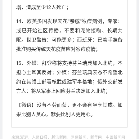
塌，造成至少12人死亡；
14、欧美多国发现天花"亲戚"猴痘病例，专家：
或已开始社区传播，不要和宠物接吻、长期共
眠。世卫警告：可能更多；西班牙：已着手准备
批准购买传统天花疫苗应对猴痘疫情；
15、外媒：拜登称将支持芬兰瑞典加入北约，不
担心土耳其反对；外媒：芬兰瑞典表态不希望北
约在其领土部署核武或建军事基地；俄外交部发
言人：将从军事上回应芬兰决定加入北约；
【微语】没有不劳而获，更不会有坐享其成。如
果比别人贪心，就要比别人更用心。
来源:澎湃、人民日报、腾讯新闻、网易新闻、新华网、中国新闻网