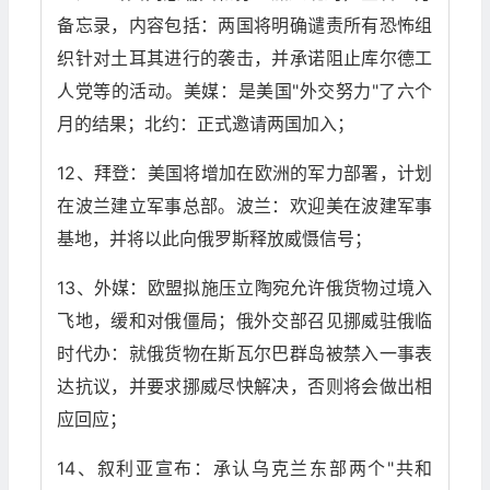
备忘录，内容包括：两国将明确谴责所有恐怖组
织针对土耳其进行的袭击，并承诺阻止库尔德工
人党等的活动。美媒：是美国"外交努力"了六个
月的结果；北约：正式邀请两国加入；
12、拜登：美国将增加在欧洲的军力部署，计划
在波兰建立军事总部。波兰：欢迎美在波建军事
基地，并将以此向俄罗斯释放威慑信号；
13、外媒：欧盟拟施压立陶宛允许俄货物过境入
飞地，缓和对俄僵局；俄外交部召见挪威驻俄临
时代办：就俄货物在斯瓦尔巴群岛被禁入一事表
达抗议，并要求挪威尽快解决，否则将会做出相
应回应；
14、叙利亚宣布：承认乌克兰东部两个"共和