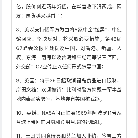
亿，股价创近两年新低，在华营收下滑两成，网
友：国货越来越香了；
8、美以支持俄军方为由将5家中企"拉黑"，中使
馆回应：坚决反对，将采取必要措施；第48届
G7峰会公报14处提及中国，对香港、新疆、人
权、东海、南海以及台海和平稳定等说三道四，
外交部：G7应停止以任何形式抹黑中国；
9、英国：将于29日起取消福岛食品进口限制，
岸田文雄：欢迎撤销；比利时警方捣毁一军事基
地内毒品实验室，基地存有美国核武器；
10、英媒：NASA阻止拍卖1969年阿波罗11号从
月球上带回的月壤和食用月壤的死蟑螂；
11、土耳其同意瑞典和芬兰加入北约，签署三方