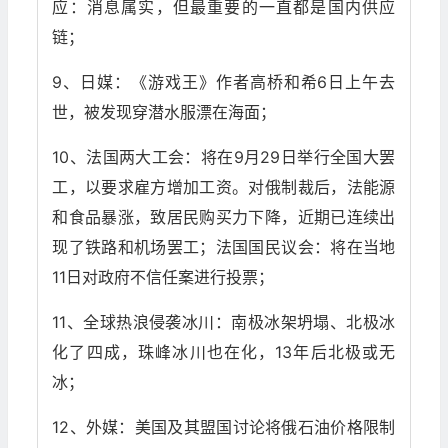
应：消息属实，但最重要的一直都是国内供应
链；
9、日媒：《游戏王》作者高桥和希6日上午去
世，被发现穿潜水服漂在海面；
10、法国两大工会：将在9月29日举行全国大罢
工，以要求雇方增加工资。对俄制裁后，法能源
和食品暴涨，致居民购买力下降，近期已连续出
现了铁路和机场罢工；法国国民议会：将在当地
11日对政府不信任案进行投票；
11、全球热浪侵袭冰川：南极冰架坍塌、北极冰
化了四成，珠峰冰川也在化，13年后北极或无
冰；
12、外媒：美国及其盟国讨论将俄石油价格限制