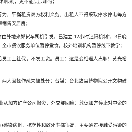
控和限制，更不能层层加码；
行为，平衡租赁双方权利义务。出租人不得采取停水停电等方
规销售安居房；
情由外地来郑货车司机引发，已建立"12小时追阳机制"。3日晚
：全市餐饮服务单位暂停堂食，校外培训机构暂停线下教学；
会给员工上社保，不发工资。员工：这是变相逼人离职！黄光裕
：两人因操作疏失被处分；台媒：台北故宫博物院公开文物破
企业从加方矿产公司撤资，外交部回应：敦促加方停止对中企的
珠菌)感染病例，抗药性和致死率都很高，主要通过接触受污染的