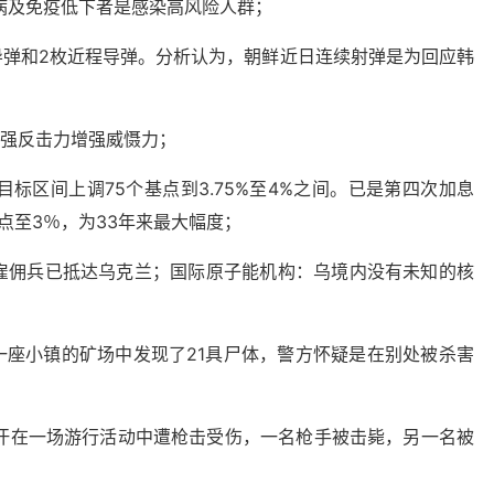
病及免疫低下者是感染高风险人群；
导弹和2枚近程导弹。分析认为，朝鲜近日连续射弹是为回应韩
加强反击力增强威慑力；
标区间上调75个基点到3.75%至4%之间。已是第四次加息
点至3％，为33年来最大幅度；
多名雇佣兵已抵达乌克兰；国际原子能机构：乌境内没有未知的核
一座小镇的矿场中发现了21具尸体，警方怀疑是在别处被杀害
·汗在一场游行活动中遭枪击受伤，一名枪手被击毙，另一名被