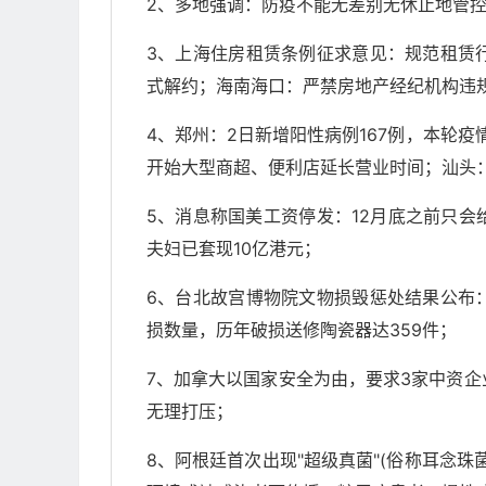
2、多地强调：防疫不能无差别无休止地管
3、上海住房租赁条例征求意见：规范租赁
式解约；海南海口：严禁房地产经纪机构违
4、郑州：2日新增阳性病例167例，本轮疫
开始大型商超、便利店延长营业时间；汕头
5、消息称国美工资停发：12月底之前只
夫妇已套现10亿港元；
6、台北故宫博物院文物损毁惩处结果公布
损数量，历年破损送修陶瓷器达359件；
7、加拿大以国家安全为由，要求3家中资
无理打压；
8、阿根廷首次出现"超级真菌"(俗称耳念