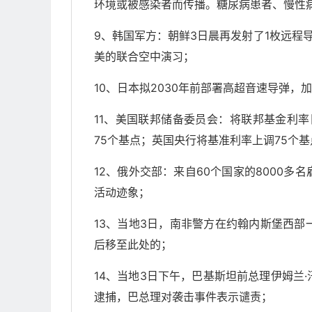
环境或被感染者而传播。糖尿病患者、慢性
9、韩国军方：朝鲜3日晨再发射了1枚远程
美的联合空中演习；
10、日本拟2030年前部署高超音速导弹，
11、美国联邦储备委员会：将联邦基金利率目
75个基点；英国央行将基准利率上调75个基
12、俄外交部：来自60个国家的8000
活动迹象；
13、当地3日，南非警方在约翰内斯堡西部
后移至此处的；
14、当地3日下午，巴基斯坦前总理伊姆兰
逮捕，巴总理对袭击事件表示谴责；