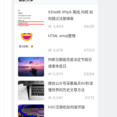
XShell8 Xftp8 离线 内网 如
何跳过注册弹窗
3,654
09/25
HTML emoji整理
4,676
07/03
判断日期是否是法定节假日
或者休息日
5,810
02/04
微信公众号采集每天60秒读
懂世界的历史文章方法
6,041
01/12
H3C交换机如何查环路