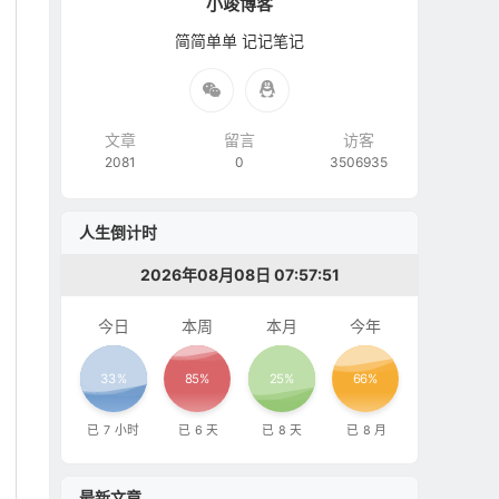
小竣博客
简简单单 记记笔记
文章
留言
访客
2081
0
3506935
人生倒计时
2026年08月08日 07:57:52
今日
本周
本月
今年
33%
85%
25%
66%
已
7
小时
已
6
天
已
8
天
已
8
月
最新文章