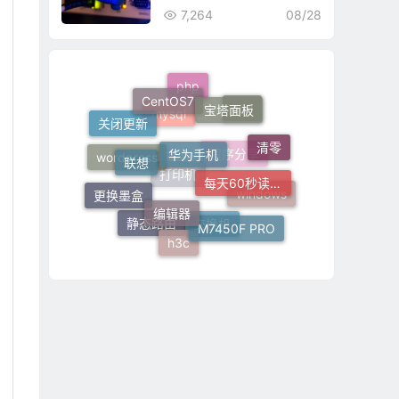
7,264
08/28
CentOS7
宝塔面板
php
华为手机
curl
关闭更新
联想
mysql
清零
每天60秒读懂世界
wordpress
程序分享
编辑器
更换墨盒
windows
打印机
M7450F PRO
h3c
静态路由
交换机