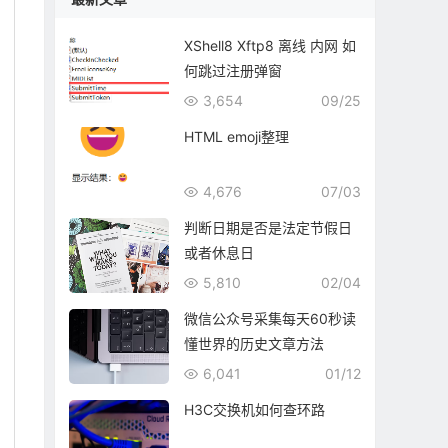
XShell8 Xftp8 离线 内网 如
何跳过注册弹窗
3,654
09/25
HTML emoji整理
4,676
07/03
判断日期是否是法定节假日
或者休息日
5,810
02/04
微信公众号采集每天60秒读
懂世界的历史文章方法
6,041
01/12
H3C交换机如何查环路