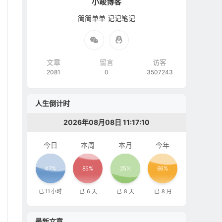
小竣博客
简简单单 记记笔记
文章
留言
访客
2081
0
3507243
人生倒计时
2026年08月08日 11:17:11
今日
本周
本月
今年
47%
85%
25%
66%
已
11
小时
已
6
天
已
8
天
已
8
月
最新文章