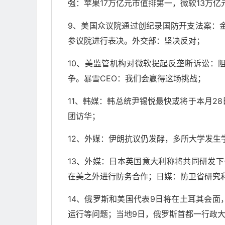
强：苹果17万亿元市值排第一，微软13万亿
9、美国众议院通过创纪录国防开支法案：金
参议院进行表决。外交部：坚决反对；
10、美监管机构对微软提起反垄断诉讼：
争。暴雪CEO：我们会赢得这场挑战；
11、韩媒：韩总统尹锡悦最快或将于本月2
团访华；
12、外媒：伊朗抗议仍发酵，多所大学发生
13、外媒：日本英国意大利称将共同研发下
在美之外进行防务合作；日媒：防卫省研究利
14、俄罗斯和美国代表9日将在土耳其会
运行等问题；当地9日，俄罗斯首都一行政