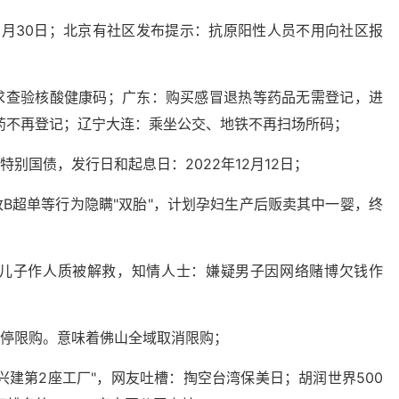
6月30日；北京有社区发布提示：抗原阳性人员不用向社区报
求查验核酸健康码；广东：购买感冒退热等药品无需登记，进
药不再登记；辽宁大连：乘坐公交、地铁不再扫场所码；
年特别国债，发行日和起息日：2022年12月12日；
B超单等行为隐瞒"双胎"，计划孕妇生产后贩卖其中一婴，终
换儿子作人质被解救，知情人士：嫌疑男子因网络赌博欠钱作
暂停限购。意味着佛山全域取消限购；
兴建第2座工厂"，网友吐槽：掏空台湾保美日；胡润世界500