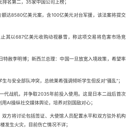
元排名第二，35家中国公司上榜；
额达8580亿美元案，含100亿美元对台军援，该法案将提交
阻止其以687亿美元收购动视暴雪，称这项交易将危害市场竞
8日特赦李明博；新西兰总理：中国一旦放宽入境政策，希望率
学生与安全部队冲突，总统莱希强调倾听学生但反对"骚乱"；
一代战机，并争取2035年前投入使用。这是日本二战后首次
用AI操纵社交媒体舆论，培养对别国敌对心；
面，双方将讨论包括签证、大使馆人员配置水平和双方驻外机构
大楼发生火灾，目前伤亡情况不详；