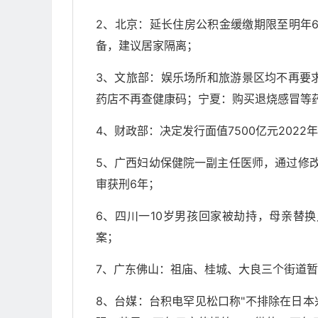
2、北京：延长住房公积金缓缴期限至明年
备，建议居家隔离；
3、文旅部：娱乐场所和旅游景区均不再要
药店不再查健康码；宁夏：购买退烧感冒等
4、财政部：决定发行面值7500亿元2022
5、广西妇幼保健院一副主任医师，通过修改
审获刑6年；
6、四川一10岁男孩回家被劫持，母亲替
案；
7、广东佛山：祖庙、桂城、大良三个街道
8、台媒：台积电罕见松口称"不排除在日本