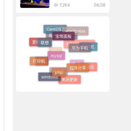
7,264
08/28
宝塔面板
CentOS7
wordpress
联想
华为手机
每天60秒读懂世界
更换墨盒
mysql
交换机
M7450F PRO
打印机
h3c
程序分享
php
curl
静态路由
清零
windows
编辑器
关闭更新