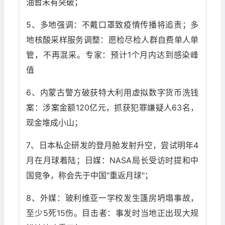
油暂未有突破；
5、多地强调：不戴口罩致疫情传播将追责；多
地核酸采样服务调整：愿检尽检人群自费单人单
管，不再混采。专家：预计1个月内达到感染峰
值
6、内蒙古警方破获特大利用虚拟数字货币洗钱
案：涉案金额120亿元，抓获犯罪嫌疑人63名，
现金堆成小山；
7、日本私企研发的登月舱发射升空，尝试明年4
月在月球着陆；日媒：NASA局长受访时提和中
国竞争，称会先于中国"重返月球"；
8、外媒：玻利维亚一学校发生篷房坍塌事故，
至少5死15伤。目击者：事发时当地正出现大规