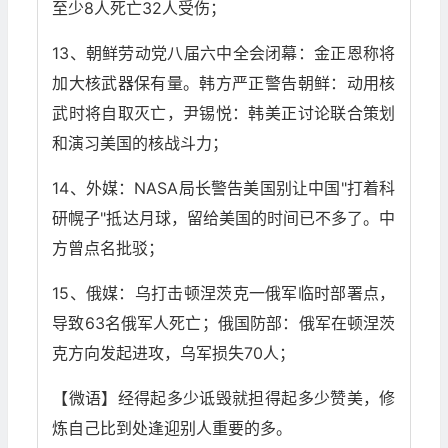
至少8人死亡32人受伤；
13、朝鲜劳动党八届六中全会闭幕：金正恩称将
加大核武器保有量。韩方严正警告朝鲜：动用核
武时将自取灭亡，尹锡悦：韩美正讨论联合策划
和演习美国的核战斗力；
14、外媒：NASA局长警告美国别让中国"打着科
研幌子"抵达月球，留给美国的时间已不多了。中
方曾点名批驳；
15、俄媒：乌打击顿涅茨克一俄军临时部署点，
导致63名俄军人死亡；俄国防部：俄军在顿涅茨
克方向发起进攻，乌军损失70人；
【微语】经得起多少诋毁就担得起多少赞美，修
炼自己比到处逢迎别人重要的多。