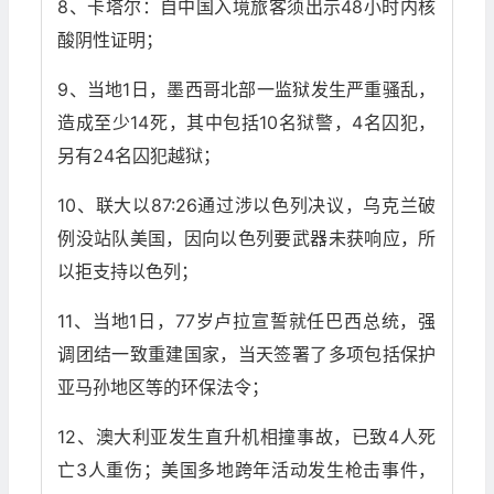
8、卡塔尔：自中国入境旅客须出示48小时内核
酸阴性证明；
9、当地1日，墨西哥北部一监狱发生严重骚乱，
造成至少14死，其中包括10名狱警，4名囚犯，
另有24名囚犯越狱；
10、联大以87:26通过涉以色列决议，乌克兰破
例没站队美国，因向以色列要武器未获响应，所
以拒支持以色列；
11、当地1日，77岁卢拉宣誓就任巴西总统，强
调团结一致重建国家，当天签署了多项包括保护
亚马孙地区等的环保法令；
12、澳大利亚发生直升机相撞事故，已致4人死
亡3人重伤；美国多地跨年活动发生枪击事件，