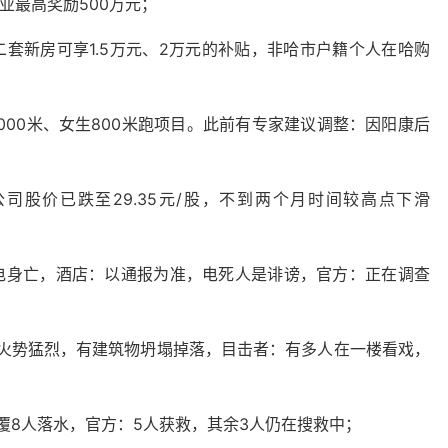
业最高奖励500万元；
套新房可享1.5万元、2万元的补贴，非哈市户籍个人在哈购
000米、女生800米跑项目。此前有专家建议调整：因阳康后
公司股价已跌至29.35元/股，不到两个月时间较高点下滑
电身亡，酒店：以通报为准，电死人是诽谤，官方：正在调查
，火势猛烈，有建筑物坍塌掉落，目击者：有多人在一楼看戏，
；
覆8人落水，官方：5人获救，其余3人仍在搜救中；