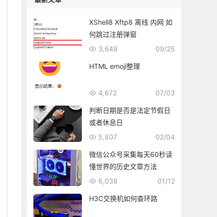
XShell8 Xftp8 离线 内网 如
何跳过注册弹窗
3,648
09/25
HTML emoji整理
4,672
07/03
判断日期是否是法定节假日
或者休息日
5,807
02/04
微信公众号采集每天60秒读
懂世界的历史文章方法
6,038
01/12
H3C交换机如何查环路