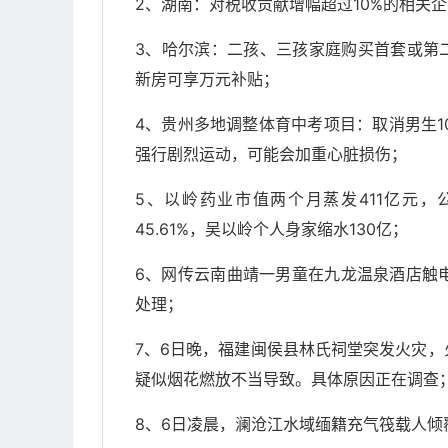
2、湖南：对税收贡献增幅超过10%的相关企
3、哈尔滨：二孩、三孩家庭购买首套或第二
新房可享万元补贴；
4、贵州多地调整体育中考项目：取消男生1
强行剧烈运动，可能会加重心脏损伤；
5、以岭药业市值两个月蒸发411亿元，
45.61%，吴以岭个人身家缩水130亿；
6、网传云南曲靖一男童在九龙温泉酒店触
处理；
7、6日晚，福建闽侯县林氏祠堂突发火灾
疑似烟花燃放不当导致。具体原因正在调查
8、6日凌晨，澜沧江水域缅籍充气筏载人倾