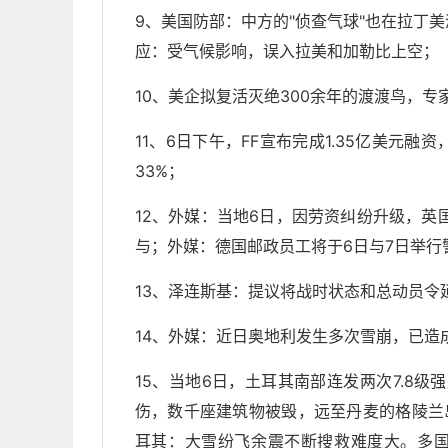
9、美国防部：中方的"侦查气球"也在拉丁
应：受气候影响，误入拉美和加勒比上空；
10、美企拟复活灭绝300余年的渡渡鸟，
11、6日下午，FF宣布完成1.35亿美元
33%；
12、外媒：当地6日，因劳资纠纷升级，英
与；外媒：德国邮政员工将于6日与7日举行
13、泽连斯基：提议将战时状态和总动员令
14、外媒：近日奥地利发生多次雪崩，已造
15、当地6日，土耳其南部连发两次7.8级
伤，数千座建筑物被毁，远至丹麦的格陵兰
耳其：大雪纷飞余震不断搜救难度大。多国