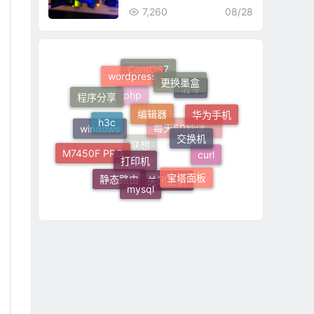
7,260
08/28
wordpress
更换墨盒
CentOS7
编辑器
程序分享
清零
h3c
华为手机
交换机
php
打印机
windows
M7450F PRO
每天60秒读懂世界
curl
宝塔面板
联想
mysql
静态路由
关闭更新