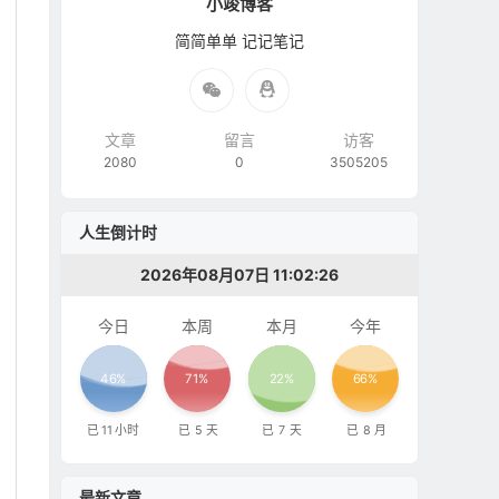
小竣博客
简简单单 记记笔记
文章
留言
访客
2080
0
3505205
人生倒计时
2026年08月07日 11:02:27
今日
本周
本月
今年
46%
71%
22%
66%
已
11
小时
已
5
天
已
7
天
已
8
月
最新文章