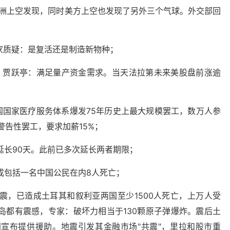
美洲上空发现，同时美方上空也发现了另外三个气球。外交部回
专家质疑：是复活还是制造新物种；
融资，贾跃亭：满足量产资金需求。当天法拉第未来美股盘前涨逾
国国家医疗服务体系爆发75年历史上最大规模罢工，数万人参
警告性罢工，要求加薪15%；
延长90天。此前已多次延长两者期限；
成包括一名中国公民在内8人死亡；
强震，已造成土耳其和叙利亚两国至少1500人死亡，上万人受
岛都有震感，专家：破坏力相当于130颗原子弹爆炸。震后土
宣布提供援助。地震引发其金融市场"共震"，里拉和股市重