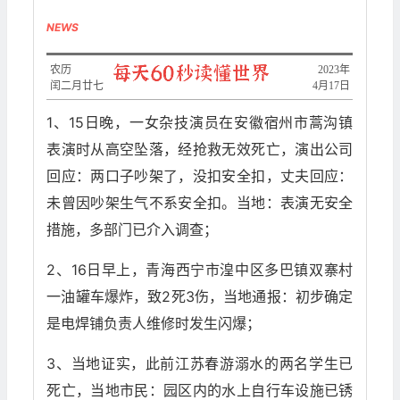
NEWS
农历
2023年
闰二月廿七
4月17日
1、15日晚，一女杂技演员在安徽宿州市蒿沟镇
表演时从高空坠落，经抢救无效死亡，演出公司
回应：两口子吵架了，没扣安全扣，丈夫回应：
未曾因吵架生气不系安全扣。当地：表演无安全
措施，多部门已介入调查；
2、16日早上，青海西宁市湟中区多巴镇双寨村
一油罐车爆炸，致2死3伤，当地通报：初步确定
是电焊铺负责人维修时发生闪爆；
3、当地证实，此前江苏春游溺水的两名学生已
死亡，当地市民：园区内的水上自行车设施已锈