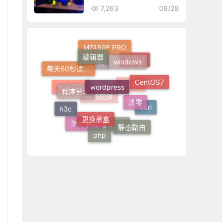
7,263
08/28
编辑器
windows
M7450F PRO
打印机
wordpress
每天60秒读懂世界
交换机
程序分享
CentOS7
清零
宝塔面板
mysql
更换墨盒
h3c
curl
关闭更新
静态路由
php
华为手机
联想