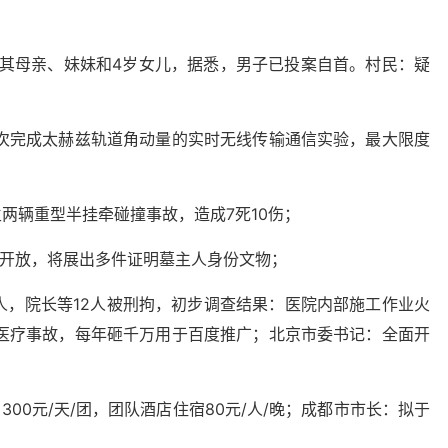
括其母亲、妹妹和4岁女儿，据悉，男子已投案自首。村民：疑
首次完成太赫兹轨道角动量的实时无线传输通信实验，最大限度
生两辆重型半挂牵碰撞事故，造成7死10伤；
日开放，将展出多件证明墓主人身份文物；
人，院长等12人被刑拘，初步调查结果：医院内部施工作业火
医疗事故，每年砸千万用于百度推广；北京市委书记：全面开
00元/天/团，团队酒店住宿80元/人/晚；成都市市长：拟于