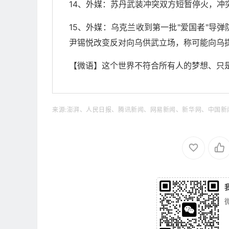
14、外媒：苏丹武装冲突双方短暂停火，冲突
15、外媒：乌克兰收到第一批"爱国者"导
尹锡悦改变反对向乌供武立场，称可能向乌
【微语】这个世界不符合所有人的梦想、只
来源:澎湃、人民日报、腾讯新闻、网易新闻、新华网、中国新