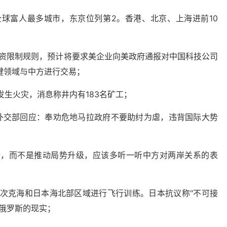
全球富人最多城市，东京位列第2。香港、北京、上海进前10
投资限制规则，预计将要求美企业向美政府通报对中国科技公司
键领域与中方进行交易；
发生火灾，消息称井内有183名矿工；
，外交部回应：奉劝危地马拉政府不要助纣为虐，违背国际大势
势，而不是推动局势升级，应该多听一听中方对两岸关系的表
鄂霍次克海和日本海北部区域进行飞行训练。日本抗议称"不可接
俄罗斯的现实；