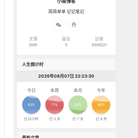
小竣博客
简简单单 记记笔记
文章
留言
访客
2081
0
3506221
人生倒计时
2026年08月07日 22:23:31
今日
本周
本月
今年
93%
71%
22%
66%
已
22
小时
已
5
天
已
7
天
已
8
月
最新文章