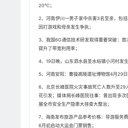
20℃；
2、河南伊川一男子家中杀害3名至亲，包
因打游戏和母亲发生争执；
3、我国6G通信技术研发取得重要突破：
提升了带宽利用率；
4、19日晚，山东泗水县圣水峪镇小河村发
5、河南安阳：曹操高陵遗址博物馆4月29
6、北京长峰医院火灾事故死亡人数升至29
花引发；媒体揭长峰医院往事：曾出现多次
展全市安全生产隐患大排查大整治；
7、海南发布旅游产品参考价格：导游服务费3
6月初启动大运会门票销售；