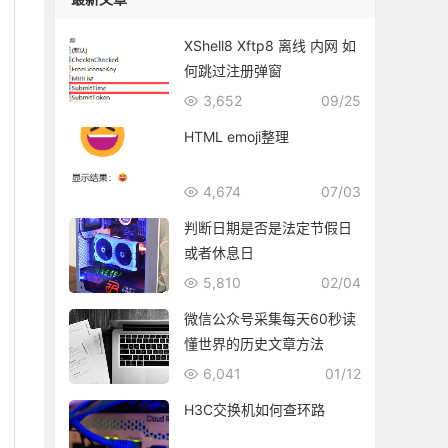
XShell8 Xftp8 离线 内网 如
何跳过注册弹窗
3,652
09/25
HTML emoji整理
4,674
07/03
判断日期是否是法定节假日
或者休息日
5,810
02/04
微信公众号采集每天60秒读
懂世界的历史文章方法
6,041
01/12
H3C交换机如何查环路