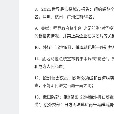
8、2023世界最富裕城市报告：纽约蝉联
名，深圳、杭州、广州进前50名；
9、美媒：拜登政府将出台"史无前例"对华
的新投资情况，并禁止美企业在微芯片等关
10、外媒：当地19日，俄库兹巴斯一座矿井
11、危地马拉总统宣布将于本周末"访台"
和危方人民心声；
12、欧洲议会议员：欧洲必须缓和台海局
态，不能听民进党当局一面之词；
13、俄国防部：俄8架图-22M轰炸机在
受"，俄外交部：日方无法逃避南千岛群岛属