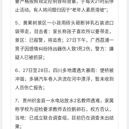
要严格按照规定控制音响音量，于每天21时前停
止活动。有人将问题归因于"老年人素质滑坡"；
5、黄果树景区一小孩用砖头砸断钟乳石装进口
袋带走，目击者：家长称孩子喜欢所以要带走，
景区：已报警，将追责；27日下午，广西荔浦一
男子因感情纠纷持凶器伤人致1死2伤，警方：嫌
疑人已被抓获；
6、27日至28日，四川多地遭遇大暴雨：便桥被
冲毁，多辆汽车卷入洪流在河中漂浮，暂未收到
人员伤亡报告；
7、贵州织金县一水电站放水2名教师遇难，家属
称学校为迎检要求教师去捡鹅卵石，校方否认，
当地：已成立联合调查组，目前仍在调查未出结
果；