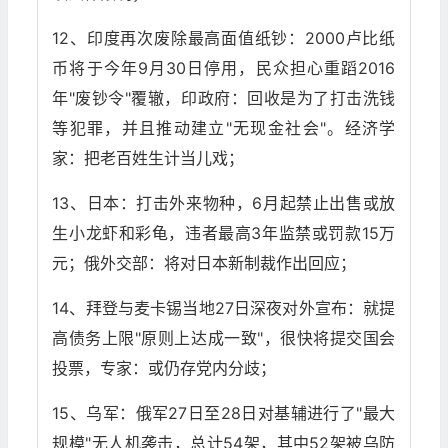
12、印度再次废除最高面值纸钞：2000卢比纸
币将于今年9月30日停用，民众担心重蹈2016
年"废钞令"覆辙，印政府：回收是为了打击洗钱
等犯罪，并且推动建立"无现金社会"。经济学
家：把老百姓生计当儿戏；
13、日本：打击外来物种，6月起禁止出售或放
生小龙虾和彩龟，违者最高3年监禁或罚款15万
元；俄外交部：将对日本新制裁作出回应；
14、拜登与麦卡锡当地27日深夜对外宣布：就提
高债务上限"原则上达成一致"，很快将提交国会
投票，专家：或仍存党内分歧；
15、乌军：俄军27日至28日对基辅进行了"最大
规模"无人机袭击，总计54架，其中52架被乌防