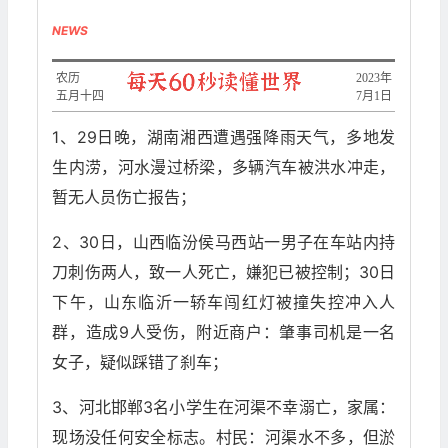
NEWS
农历
2023年
五月十四
7月1日
1、29日晚，湖南湘西遭遇强降雨天气，多地发
生内涝，河水漫过桥梁，多辆汽车被洪水冲走，
暂无人员伤亡报告；
2、30日，山西临汾侯马西站一男子在车站内持
刀刺伤两人，致一人死亡，嫌犯已被控制；30日
下午，山东临沂一轿车闯红灯被撞失控冲入人
群，造成9人受伤，附近商户：肇事司机是一名
女子，疑似踩错了刹车；
3、河北邯郸3名小学生在河渠不幸溺亡，家属：
现场没任何安全标志。村民：河渠水不多，但淤