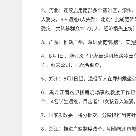
2、河北：连续启用南部多个蓄洪区，涿州、
人受灾，9人遇难6人失踪；北京：此轮强降雨
受灾，共转移群众12.7万人，经济损失正统
3、广东：推动广州、深圳放宽"限牌"、实
4、8月1日，浙江义乌北苑街道机场路凌
亡，蔚来公司：已配合调查；
5、郑州：8月1日起，退役军人在郑州乘坐
6、黑龙江南岔县楼房坍塌事故救援工作已
件，4名学生遇难，目击者：1女孩卷入漩涡
7、国家发改委：将分批次、分阶段推出有
8、浙江：推进户籍制度改革，明确杭州市