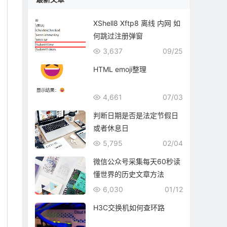
XShell8 Xftp8 离线 内网 如
何跳过注册弹窗
3,637
09/25
HTML emoji整理
4,661
07/03
判断日期是否是法定节假日
或者休息日
5,795
02/04
微信公众号采集每天60秒读
懂世界的历史文章方法
6,030
01/12
H3C交换机如何查环路