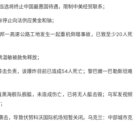
若当选将终止中国最惠国待遇，限制中美经贸联系；
布停止向法供应黄金和铀；
拉邦一高速公路工地发生一起重机倒塌事故，已致至少20人死
统温敏被赦免释放；
炸袭击负责，该爆炸目前已造成54人死亡；黎巴嫩一巴勒斯坦难
击俄黑海舰队舰艇，未造成伤亡，已将无人艇击毁；乌军发视频
"；
机袭击，导致伏努科沃国际机场短暂关闭。乌克兰：中部城市克
；