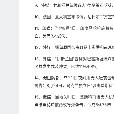
9、外媒：共和党总统候选人"德桑蒂斯"称
10、法国、意大利宣布撤侨。尼日尔军方宣
11、印媒：当地8月1日，印度马哈拉施特
亡，另有3人受伤；
12、外媒：缅甸原国务资政昂山素季和前总
13、外媒："伊斯兰国"宣称对巴基斯坦爆
民营发生武装冲突，已致11死40伤；
14、俄国防部：乌军1日夜间用无人艇袭
警告：8月24日，乌克兰独立日"袭击莫斯科
15、俄媒：当地8月1日，莫斯科再遭无人
里维里赫遭俄两枚导弹袭击，造成6死75伤