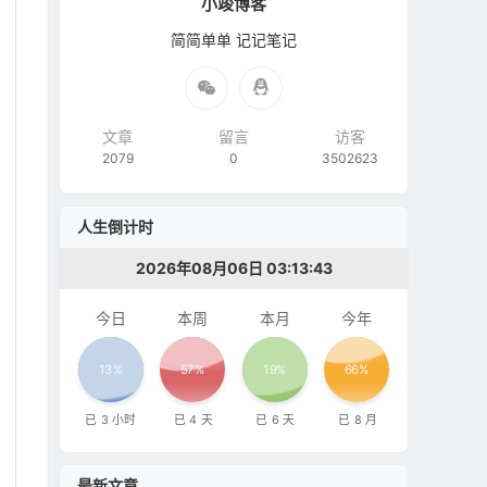
小竣博客
简简单单 记记笔记
文章
留言
访客
2079
0
3502623
人生倒计时
2026年08月06日 03:13:44
今日
本周
本月
今年
13%
57%
19%
66%
已
3
小时
已
4
天
已
6
天
已
8
月
最新文章