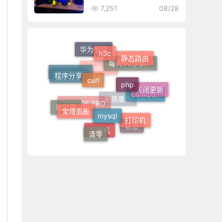
7,251
08/28
h3c
华为手机
静态路由
curl
php
程序分享
每天60秒读懂世界
wordpress
关闭更新
windows
mysql
宝塔面板
CentOS7
编辑器
打印机
更换墨盒
M7450F PRO
清零
联想
交换机