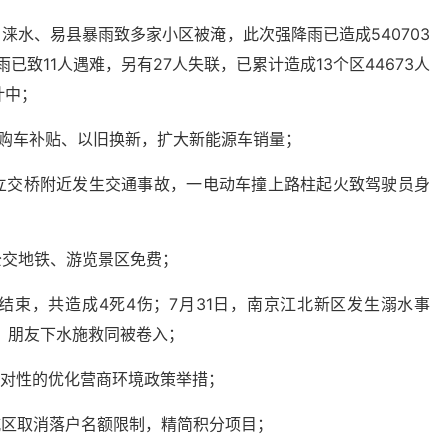
涞水、易县暴雨致多家小区被淹，此次强降雨已造成540703
已致11人遇难，另有27人失联，已累计造成13个区44673人
计中；
施购车补贴、以旧换新，扩大新能源车销量；
云立交桥附近发生交通事故，一电动车撞上路柱起火致驾驶员身
公交地铁、游览景区免费；
结束，共造成4死4伤；7月31日，南京江北新区发生溺水事
，朋友下水施救同被卷入；
针对性的优化营商环境政策举措；
城区取消落户名额限制，精简积分项目；