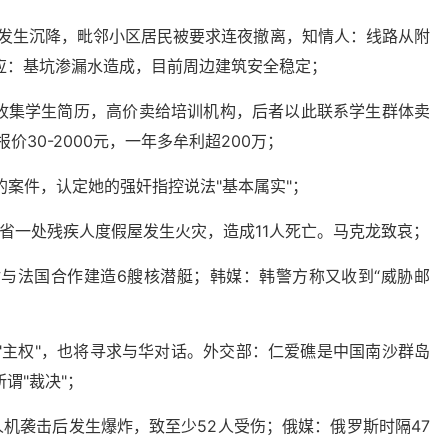
面发生沉降，毗邻小区居民被要求连夜撤离，知情人：线路从附
应：基坑渗漏水造成，目前周边建筑安全稳定；
聘收集学生简历，高价卖给培训机构，后者以此联系学生群体卖
30-2000元，一年多牟利超200万；
的案件，认定她的强奸指控说法"基本属实"；
茵省一处残疾人度假屋发生火灾，造成11人死亡。马克龙致哀；
讨与法国合作建造6艘核潜艇；韩媒：韩警方称又收到“威胁邮
"主权"，也将寻求与华对话。外交部：仁爱礁是中国南沙群岛
谓"裁决"；
人机袭击后发生爆炸，致至少52人受伤；
俄媒：俄罗斯时隔47