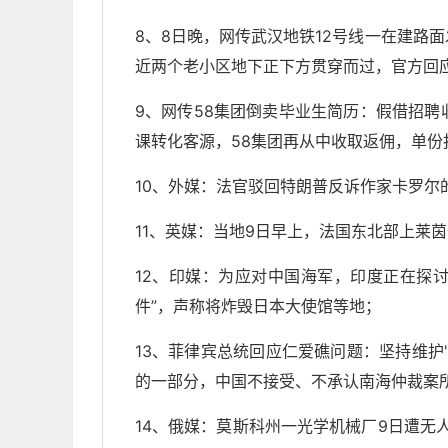
8、8日晚，网传武汉地铁12号线一在建路
近两个老小区地下正下方贯穿而过，官方回
9、网传58集团倒卖毕业生简历：假借招
课转化客源，58集团再从中收取返佣，单份报价
10、外媒：法官驳回特朗普反诉作家卡罗尔
11、英媒：当地9日早上，法国东北部上莱
12、印媒：为应对中国海军，印度正在探
件”，声称将炸毁日本大使馆等地；
13、菲律宾总统回应仁爱礁问题：坚持维护
的一部分，中国不接受、不承认南海仲裁案所
14、俄媒：莫斯科州一光学机械厂9日遭无