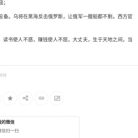
极；
少设备。乌将在黑海反击俄罗斯，让俄军一艘船都不剩。西方官
，读书使人不惑，赚钱使人不屈，大丈夫，生于天地之间，当
闻网
我的微信
微信扫一扫