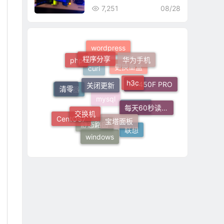
7,251
08/28
程序分享
wordpress
华为手机
php
关闭更新
h3c
清零
更换墨盒
curl
M7450F PRO
交换机
每天60秒读懂世界
编辑器
宝塔面板
mysql
CentOS7
打印机
联想
windows
静态路由