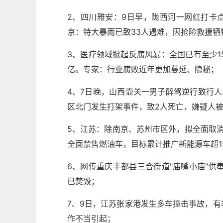
2、四川雅安：9日早，陇西河一网红打卡点
京：特大暴雨已致33人遇难，因抢险救援牺
3、医疗领域掀起反腐风暴：全国已有至少1
亿。专家：行业腐败近年更加蔓延、隐秘；
4、7日晚，山西壶关一男子醉驾逆行致行人
区北门发生打架事件，致2人死亡，嫌疑人
5、江苏：除南京、苏州市区外，拟全面取消
全面禁售燃油车，目标累计推广新能源车超1
6、网传重庆丰都县三合街道"庙嘴小庙"供奉
已焚毁；
7、9日，江苏张家港发生多车撞击事故，
作不当引起；