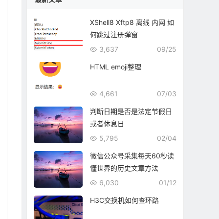
XShell8 Xftp8 离线 内网 如
何跳过注册弹窗
3,637
09/25
HTML emoji整理
4,661
07/03
判断日期是否是法定节假日
或者休息日
5,795
02/04
微信公众号采集每天60秒读
懂世界的历史文章方法
6,030
01/12
H3C交换机如何查环路