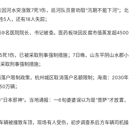
因河水突涨致7死1伤，巡河队员曾劝阻"汛期不能下河"；北
牲5人，还有18人失踪；
59名医院院长、书记被查。医药板块因反腐市值蒸发超4500
5死1伤，已被采取刑事强制措施；7日晚，山东平阴山水郡小
被采取刑事强制措施；
落户限制政策，杭州城区取消落户名额限制；海南：2030年
50万辆；
"日本邪神"。当地通报：一6旬婆婆误以为是"菩萨"才放置，
有车辆被撞致车顶，现场有人受伤，初步调查系后方车辆司机操