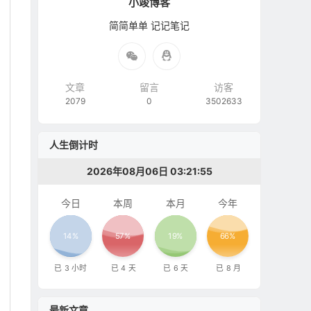
小竣博客
简简单单 记记笔记
文章
留言
访客
2079
0
3502633
人生倒计时
2026年08月06日 03:21:56
今日
本周
本月
今年
14%
57%
19%
66%
已
3
小时
已
4
天
已
6
天
已
8
月
最新文章