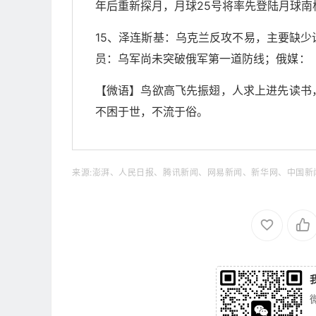
年后重新探月，月球25号将率先登陆月球南
15、泽连斯基：乌克兰反攻不易，主要缺
员：乌军尚未突破俄军第一道防线；
俄媒：
【微语】鸟欲高飞先振翅，人求上进先读书
不困于世，不流于俗。
来源:澎湃、人民日报、腾讯新闻、网易新闻、新华网、中国新