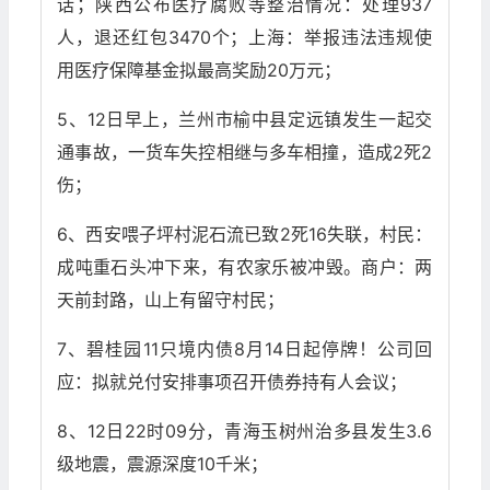
话；陕西公布医疗腐败等整治情况：处理937
人，退还红包3470个；上海：举报违法违规使
用医疗保障基金拟最高奖励20万元；
5、12日早上，兰州市榆中县定远镇发生一起交
通事故，一货车失控相继与多车相撞，造成2死2
伤；
6、西安喂子坪村泥石流已致2死16失联，村民：
成吨重石头冲下来，有农家乐被冲毁。商户：两
天前封路，山上有留守村民；
7、碧桂园11只境内债8月14日起停牌！公司回
应：拟就兑付安排事项召开债券持有人会议；
8、12日22时09分，青海玉树州治多县发生3.6
级地震，震源深度10千米；