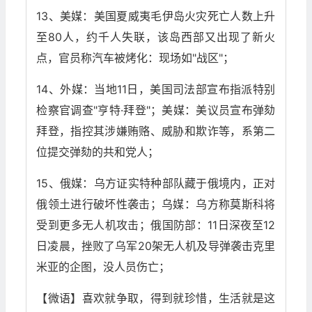
13、美媒：美国夏威夷毛伊岛火灾死亡人数上升
至80人，约千人失联，该岛西部又出现了新火
点，官员称汽车被烤化：现场如"战区"；
14、外媒：当地11日，美国司法部宣布指派特别
检察官调查"亨特·拜登"；美媒：美议员宣布弹劾
拜登，指控其涉嫌贿赂、威胁和欺诈等，系第二
位提交弹劾的共和党人；
15、俄媒：乌方证实特种部队藏于俄境内，正对
俄领土进行破坏性袭击；乌媒：乌方称莫斯科将
受到更多无人机攻击；俄国防部：11日深夜至12
日凌晨，挫败了乌军20架无人机及导弹袭击克里
米亚的企图，没人员伤亡；
【微语】喜欢就争取，得到就珍惜，生活就是这