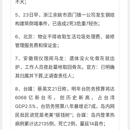
不大；
5、23日早，浙江余姚市泗门镇一公司发生钢结
构建筑倒塌事件，已造成2死3危重7轻伤；
6、北京：物业不得收取生活垃圾处理费、装修
管理服务费和保证金；
7、安徽殡仪馆闹乌龙：遗体没火化骨灰就出
炉，工作人员夜赴墓地取回骨灰。官方：已明确
其归属并下葬,正调查责任人；
8、台媒：蔡英文21日称，明年台防务预算将达
6068亿新台币，创历史新高，占台湾
GDP2.5%，台防务预算八年暴增近7成，岛内网
民批民进党是老美"摇钱树"；台媒：岛内登革热
病例累计达2135例，死亡2例，蔓延14县市；