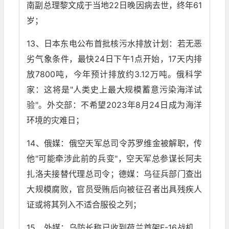
南副总理黎文成于当地22日晚因病去世，终年61
岁；
13、日本东电公布首批核污水排放计划：若无恶
劣气象条件，最快24日下午1点开始，17天内排
放7800吨，今年预计排放约3.12万吨。俄科学
家：这将是"人类史上最大规模蓄意污染海洋试
验"。外交部：不希望2023年8月24日成为海洋
环境的灾难日；
14、俄媒：俄空天军总司令苏罗维金被解职，传
他"可能牵涉此前的兵变"，空天军总参谋长阿夫
扎洛夫接替代理总司令；德媒：乌征兵部门查出
大规模腐败，官员受贿后向被征召者出具残疾人
证或将其列入不适合服役之列；
15、外媒：乌防长称已收到荷兰首架F-16战机，