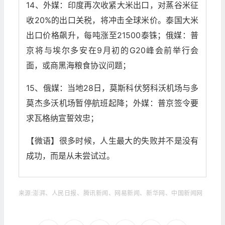
14、外媒：印度再次收紧大米出口，对蒸谷米征
收20%的出口关税，将冲击全球米价。泰国大米
出口价格飙升，每吨涨至21500泰铢；俄媒：普
京将与埃尔多安在9月初的G20峰会前举行会
面，或商黑海粮食协议问题；
15、俄媒：当地28日，莫斯科伏努科沃机场与多
莫杰多沃机场暂停航班起降；外媒：普京签令要
求瓦格纳宣誓效忠；
【微语】很多时候，人生最大的失败并不是没有
成功，而是从未尝试过。
来源:澎湃、人民日报、腾讯新闻、网易新闻、新华网、中国新闻网