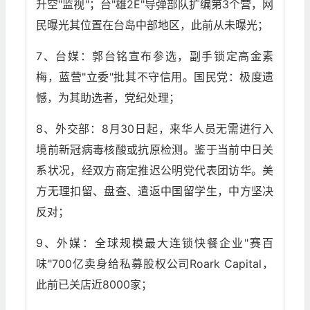
升空"监视"；台"雄2E"导弹部队扩编第3个营，网
民曝光其位置在台岛中部地区，此前从未曝光；
7、台媒：郭台铭宣布参选，副手锁定高金素
梅，蓝营"立委"批其不守信用。国民党：极度遗
憾，为其助选者，党纪处理；
8、外交部：8月30日起，来华人员无需进行入
境前新冠病毒核酸或抗原检测。鉴于当前中日关
系状况，经双方商定推迟公明党代表团访华。美
方无理扣留、盘查、遣返中国留学生，中方坚决
反对；
9、外媒：全球规模最大连锁快餐企业"赛百
味"700亿卖身给私募股权公司Roark Capital，
此前已关店近8000家；