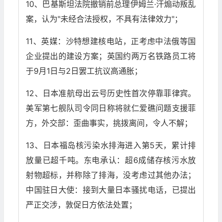
10、巴基斯坦法院撤销前总理伊姆兰·汗煽动叛乱
案，认为"未经合法授权，不具有法律效力"；
11、英媒：沙特想建核电站，正考虑中法俄等国
企业提出的建设方案；英国约两万名铁路员工将
于9月1日与2日罢工抗议高通胀；
12、日本准航母出云号历史性首次停靠菲律宾。
美军第七舰队司令同日称将就仁爱礁问题支援菲
方，外交部：歪曲事实，挑拨离间，令人不解；
13、日本福岛核污染水排海进入第5天，累计排
放量已超千吨。东电承认：超6成储存核污水放
射物超标，并称除了排海，没考虑过其他办法；
中国驻日大使：接到大量日本骚扰电话，已提出
严正交涉，敦促日方依法处置；