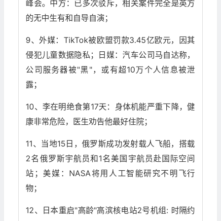
峰会。中方：已多次驳斥，相关案件完全是英方
的无中生有和自导自演；
9、外媒：TikTok被欧盟罚款3.45亿欧元，因其
侵犯儿童数据隐私；日媒：汽车公司马自达称，
公司服务器被"黑"，或有超10万个人信息被泄
露；
10、李在明绝食第17天：身体机能严重下降，健
康非常危险，医生劝告他最好住院；
11、当地15日，俄罗斯成功发射载人飞船，搭载
2名俄罗斯宇航员和1名美国宇航员赴国际空间
站；美媒：NASA将用人工智能研究不明飞行
物；
12、日本重启"高龄"高滨核电站2号机组: 时隔约