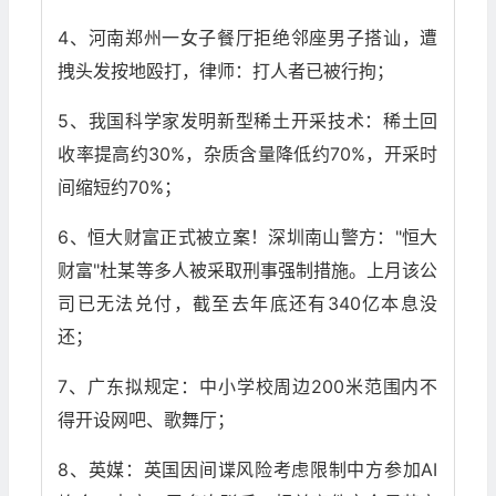
4、河南郑州一女子餐厅拒绝邻座男子搭讪，遭
拽头发按地殴打，律师：打人者已被行拘；
5、我国科学家发明新型稀土开采技术：稀土回
收率提高约30%，杂质含量降低约70%，开采时
间缩短约70%；
6、恒大财富正式被立案！深圳南山警方："恒大
财富"杜某等多人被采取刑事强制措施。上月该公
司已无法兑付，截至去年底还有340亿本息没
还；
7、广东拟规定：中小学校周边200米范围内不
得开设网吧、歌舞厅；
8、英媒：英国因间谍风险考虑限制中方参加AI