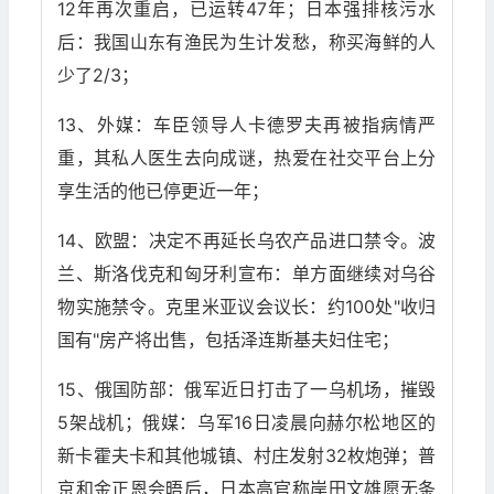
12年再次重启，已运转47年；日本强排核污水
后：我国山东有渔民为生计发愁，称买海鲜的人
少了2/3；
13、外媒：车臣领导人卡德罗夫再被指病情严
重，其私人医生去向成谜，热爱在社交平台上分
享生活的他已停更近一年；
14、欧盟：决定不再延长乌农产品进口禁令。波
兰、斯洛伐克和匈牙利宣布：单方面继续对乌谷
物实施禁令。克里米亚议会议长：约100处"收归
国有"房产将出售，包括泽连斯基夫妇住宅；
15、俄国防部：俄军近日打击了一乌机场，摧毁
5架战机；俄媒：乌军16日凌晨向赫尔松地区的
新卡霍夫卡和其他城镇、村庄发射32枚炮弹；普
京和金正恩会晤后，日本高官称岸田文雄愿无条