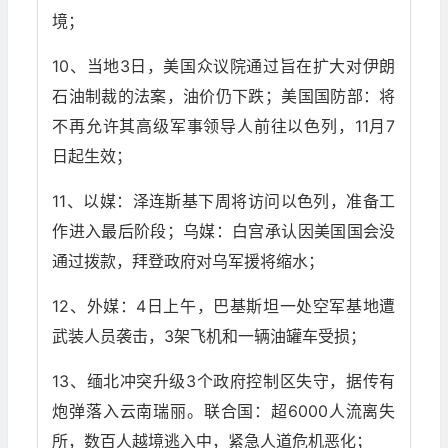
境；
10、当地3日，美国众议院通过旨在扩大对伊朗
石油制裁的法案，油价仍下跌；美国国防部：将
不再允许其高级军事领导人前往以色列，11月7
日起生效；
11、以媒：泽连斯基下周将访问以色列，准备工
作进入最后阶段；乌媒：白宫承认因美国国会没
通过拨款，拜登政府对乌军援将缩水；
12、外媒：4日上午，巴基斯坦一处空军基地遭
武装人员袭击，3架飞机和一辆油罐车受损；
13、缅北冲突升级3个政府控制区失守，据传有
炮弹落入云南瑞丽。联合国：超6000人流离失
所，数百人越境逃入中，紧急人道危机恶化；