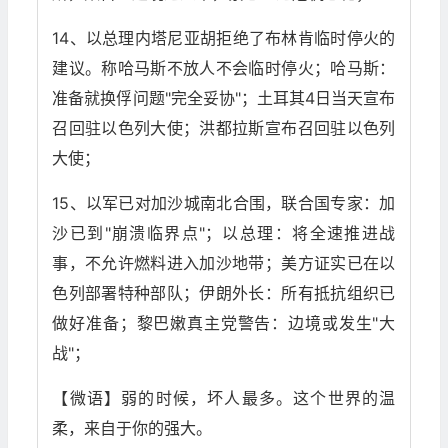
14、以总理内塔尼亚胡拒绝了布林肯临时停火的
建议。称哈马斯不放人不会临时停火；哈马斯：
准备就换俘问题"完全妥协"；土耳其4日当天宣布
召回驻以色列大使；洪都拉斯宣布召回驻以色列
大使；
15、以军已对加沙城南北合围，联合国专家：加
沙已到"崩溃临界点"；以总理：将全速推进战
事，不允许燃料进入加沙地带；美方证实已在以
色列部署特种部队；伊朗外长：所有抵抗组织已
做好准备；黎巴嫩真主党警告：边境或发生"大
战"；
【微语】弱的时候，坏人最多。这个世界的温
柔，来自于你的强大。