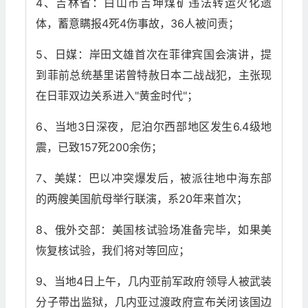
4、吉林省：白山市吉坤煤矿违法转运火化遗
体，蓄意瞒报4死4伤事故，36人被问责；
5、日媒：岸田文雄首次在菲律宾国会演讲，提
到菲前总统基里诺曾特赦日本二战战犯，主张现
在日菲双边关系进入"黄金时代"；
6、当地3日深夜，尼泊尔西部地区发生6.4级地
震，已致157死200余伤；
7、美媒：巴以冲突爆发后，被派往地中海东部
的两艘美国航母举行联演，系20年来首次；
8、俄外交部：美国核试验场准备完毕，如果美
恢复核试验，我们将对等回应；
9、当地4日上午，几内亚前军政府领导人被武装
分子带出监狱，几内亚过渡政府宣布关闭该国边