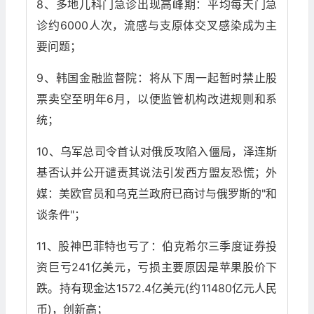
8、多地儿科门急诊出现高峰期：平均每天门急
诊约6000人次，流感与支原体交叉感染成为主
要问题；
9、韩国金融监督院：将从下周一起暂时禁止股
票卖空至明年6月，以便监管机构改进规则和系
统；
10、乌军总司令首认对俄反攻陷入僵局，泽连斯
基否认并公开谴责其说法引发西方盟友恐慌；外
媒：美欧官员和乌克兰政府已商讨与俄罗斯的"和
谈条件"；
11、股神巴菲特也亏了：伯克希尔三季度证券投
资巨亏241亿美元，亏损主要原因是苹果股价下
跌。持有现金达1572.4亿美元(约11480亿元人民
币)，创新高；