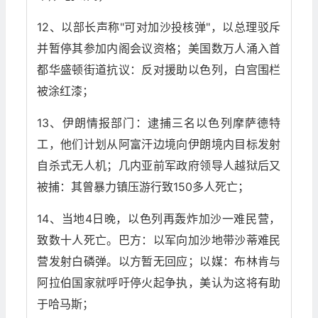
12、以部长声称"可对加沙投核弹"，以总理驳斥
并暂停其参加内阁会议资格；美国数万人涌入首
都华盛顿街道抗议：反对援助以色列，白宫围栏
被涂红漆；
13、伊朗情报部门：逮捕三名以色列摩萨德特
工，他们计划从阿富汗边境向伊朗境内目标发射
自杀式无人机；几内亚前军政府领导人越狱后又
被捕：其曾暴力镇压游行致150多人死亡；
14、当地4日晚，以色列再轰炸加沙一难民营，
致数十人死亡。巴方：以军向加沙地带沙蒂难民
营发射白磷弹。以方暂无回应；以媒：布林肯与
阿拉伯国家就呼吁停火起争执，美认为这将有助
于哈马斯；