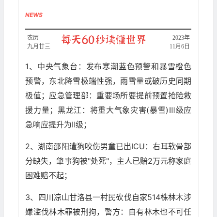
NEWS
农历
2023年
九月廿三
11月6日
1、中央气象台：发布寒潮蓝色预警和暴雪橙色
预警，东北降雪极端性强，雨雪量或破历史同期
极值；应急管理部：重要场所要提前预置抢险救
援力量；黑龙江：将重大气象灾害(暴雪)Ⅲ级应
急响应提升为Ⅱ级；
2、湖南邵阳遭狗咬伤男童已出ICU：右耳软骨部
分缺失，肇事狗被"处死"，主人已赔2万元称家庭
困难赔不起；
3、四川凉山甘洛县一村民砍伐自家514株林木涉
嫌滥伐林木罪被刑拘，警方：自有林木也不可任