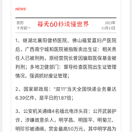
NEWS
农历
2023年
十月初一
11月13日
1、继湖北襄阳健桥医院、佛山福爱嘉妇产医院
后，广西南宁城和医院被指贩卖出生证：相关责
任人已被刑拘，原经营院长曾因骗取医保基金被
判刑；多地卫健部门：督导检查医院出生证管理
情况，强调抓好废证管理；
2、国家邮政局："双11"当天全国快递业务量达
6.39亿件，是平日的1.87倍；
3、公安机关通缉4名缅北电诈头目：公开武装护
诈，涉嫌故意杀人，明学昌、明国平、明菊兰、
明珍珍被通缉，赏金最高50万元，其中明学昌为