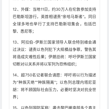
12、外媒：当地11日，约30万人在伦敦参加支持
巴勒斯坦游行，英首相谴责"亲哈马斯者"。同日
全球多地也举行了支持巴勒斯坦集会，包括巴
黎、悉尼等；
13、阿拉伯-伊斯兰国家领导人联合特别峰会通
过决议：谴责以色列犯下大规模战争罪，警告其
将造成灾难性后果；伊朗总统：呼吁伊斯兰国家
切断对以关系并将以军列为恐怖组织；
14、超750名记者联合请愿：呼吁将以行为描述
为"种族灭绝""种族隔离"；以色列总理内塔尼亚
胡：将不顾国际社会压力，必要时坚决对抗全世
界；
15、以色列国防军称：袭击黎巴嫩南部多个真主