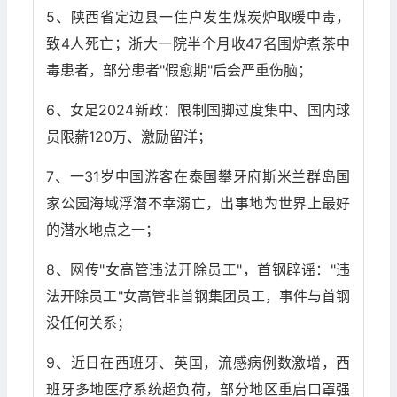
5、陕西省定边县一住户发生煤炭炉取暖中毒，
致4人死亡；浙大一院半个月收47名围炉煮茶中
毒患者，部分患者"假愈期"后会严重伤脑；
6、女足2024新政：限制国脚过度集中、国内球
员限薪120万、激励留洋；
7、一31岁中国游客在泰国攀牙府斯米兰群岛国
家公园海域浮潜不幸溺亡，出事地为世界上最好
的潜水地点之一；
8、网传"女高管违法开除员工"，首钢辟谣："违
法开除员工"女高管非首钢集团员工，事件与首钢
没任何关系；
9、近日在西班牙、英国，流感病例数激增，西
班牙多地医疗系统超负荷，部分地区重启口罩强