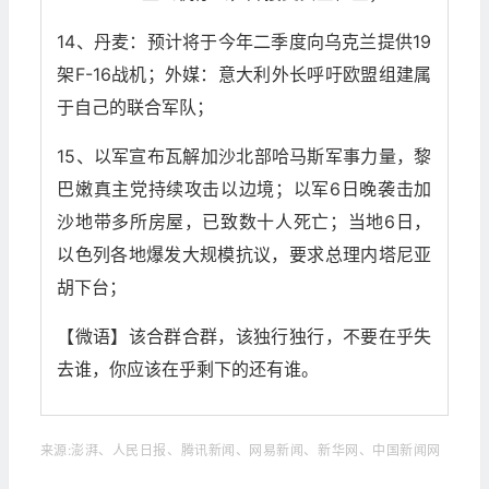
14、丹麦：预计将于今年二季度向乌克兰提供19
架F-16战机；外媒：意大利外长呼吁欧盟组建属
于自己的联合军队；
15、以军宣布瓦解加沙北部哈马斯军事力量，黎
巴嫩真主党持续攻击以边境；以军6日晚袭击加
沙地带多所房屋，已致数十人死亡；当地6日，
以色列各地爆发大规模抗议，要求总理内塔尼亚
胡下台；
【微语】该合群合群，该独行独行，不要在乎失
去谁，你应该在乎剩下的还有谁。
来源:澎湃、人民日报、腾讯新闻、网易新闻、新华网、中国新闻网