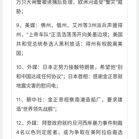
万只大闸蟹被诱捕后处理，欧洲河道受"蟹灾"威
胁；
9、美媒：佛州、俄州、艾州等3州派兵声援得
州，"上帝车队"正浩浩荡荡开向美墨边境；美国
共和党总统参选人黑利放话：得州有权脱离美
国；
10、外媒：日本正努力接触特朗普，希望他"别
和中国达成任何协议"；日本首相：感谢金正恩就
地震灾害的慰问电；
11、朝中社：金正恩视察南浦造船厂，要求建
造"世界领先战舰"；
12、外媒：拜登政府就约旦河西岸暴力事件制裁
4名以色列定居者，或为争取在美阿拉伯裔选