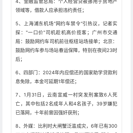
4、金融监管总局：个人经营贷被挪用于房地产
领域等，借款人应承担违约责任；
5、上海浦东机场"网约车禁令"引热议，记者实
探："一口价"司机趁机高价揽客；广州市交通
局：鼓励网约车司机前往枢纽站场接单；北京：
鼓励网约车参与场站春运保障，特别在夜间23时
后；
6、四部门：2024年内应偿还的国家助学贷款利
息免除，本金可延期1年偿还；
7、1月31日，云南宣威一村突发刑案致6人死
亡，其中包括2名成年人和4名孩子，39岁嫌犯
已落网，十年前曾因强奸获刑；
8、外媒：比利时大闸蟹泛滥成灾，6年已有300