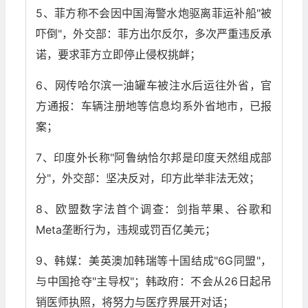
5、菲方称不会因中国海警水炮驱离菲运补船"被
吓倒"，外交部：菲方出尔反尔，多次严重违反承
诺，要求菲方立即停止侵权挑衅；
6、网传哈尔滨一油罐车被注水后运往外省，官
方通报：车辆注册地等信息均系外省地市，已报
案；
7、印度外长称"阿鲁纳恰尔邦是印度天然组成部
分"，外交部：坚决反对，印方此举非法无效；
8、欧盟数字法首个调查：剑指苹果、谷歌和
Meta垄断行为，违规或罚百亿美元；
9、韩媒：美英澳加韩瑞等十国结成"6G同盟"，
与中国抢夺"主导权"；韩政府：不会从26日起吊
销医师执照，将努力与医疗界展开对话；