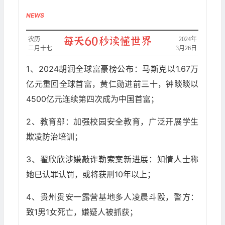
NEWS
农历
2024年
二月十七
3月26日
1、2024胡润全球富豪榜公布：马斯克以1.67万
亿元重回全球首富，黄仁勋进前三十，钟睒睒以
4500亿元连续第四次成为中国首富；
2、教育部：加强校园安全教育，广泛开展学生
欺凌防治培训；
3、翟欣欣涉嫌敲诈勒索案新进展：知情人士称
她已认罪认罚，或将获刑10年以上；
4、贵州贵安一露营基地多人凌晨斗殴，警方：
致1男1女死亡，嫌疑人被抓获；