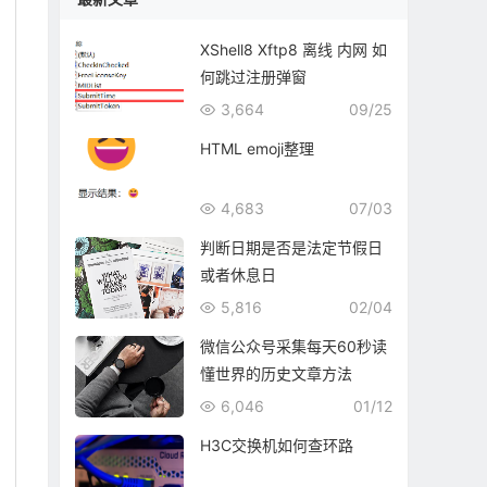
XShell8 Xftp8 离线 内网 如
何跳过注册弹窗
3,664
09/25
HTML emoji整理
4,683
07/03
判断日期是否是法定节假日
或者休息日
5,816
02/04
微信公众号采集每天60秒读
懂世界的历史文章方法
6,046
01/12
H3C交换机如何查环路