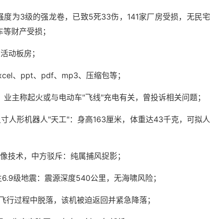
度为3级的强龙卷，已致5死33伤，141家厂房受损，无民宅
车等财产受损；
赠活动板房；
el、ppt、pdf、mp3、压缩包等；
伤：业主称起火或与电动车"飞线"充电有关，曾投诉相关问题；
人形机器人"天工"：身高163厘米，体重达43千克，可拟人
成像技术，中方驳斥：纯属捕风捉影；
6.9级地震：震源深度540公里，无海啸风险；
在飞行过程中脱落，该机被迫返回并紧急降落；