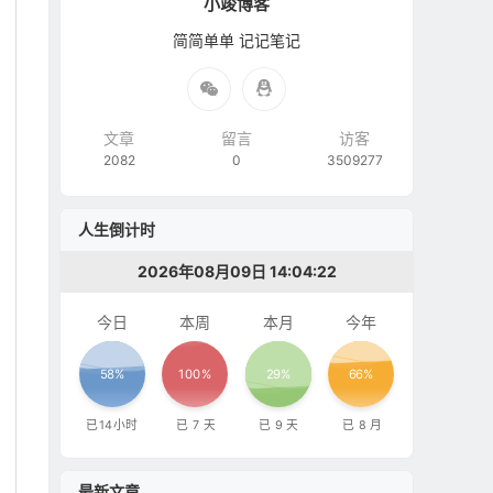
小竣博客
简简单单 记记笔记
文章
留言
访客
2082
0
3509277
人生倒计时
2026年08月09日 14:04:23
今日
本周
本月
今年
58%
100%
29%
66%
已
14
小时
已
7
天
已
9
天
已
8
月
最新文章