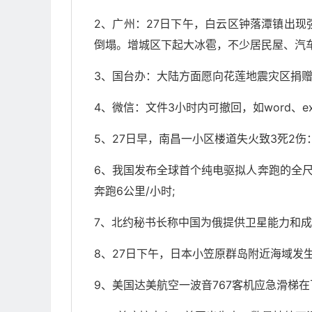
2、广州：27日下午，白云区钟落潭镇出现强
倒塌。增城区下起大冰雹，不少居民屋、汽
3、国台办：大陆方面愿向花莲地震灾区捐
4、微信：文件3小时内可撤回，如word、exc
5、27日早，南昌一小区楼道失火致3死2
6、我国发布全球首个纯电驱拟人奔跑的全尺寸
奔跑6公里/小时;
7、北约秘书长称中国为俄提供卫星能力和
8、27日下午，日本小笠原群岛附近海域发生
9、美国达美航空一波音767客机应急滑梯