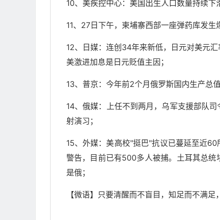
10、美疾控中心：美国出生人口数量持续下滑
11、27日下午，柬埔寨西部一座弹药库发生
12、日媒：连创34年来新低，日元对美元汇
美激进加息是日元贬值主因；
13、普京：今年前2个月俄罗斯国内生产总
14、俄媒：上任不到两月，乌军支援部队
射演习；
15、外媒：美高校"挺巴"抗议已蔓延至近
警告，目前已有500多人被捕。土耳其总
是俄；
【微语】只要清醒而不盲目，知足而不满足