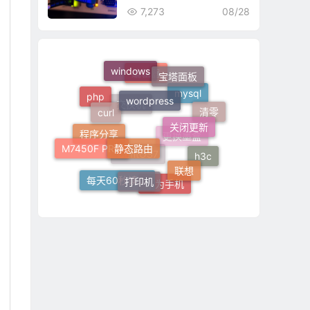
7,273
08/28
windows
宝塔面板
wordpress
编辑器
curl
php
mysql
关闭更新
清零
交换机
静态路由
M7450F PRO
程序分享
更换墨盒
联想
h3c
打印机
CentOS7
每天60秒读懂世界
华为手机