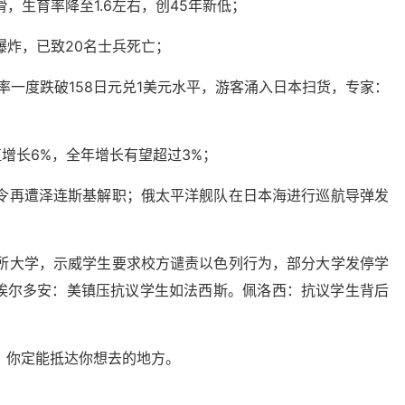
，生育率降至1.6左右，创45年新低；
爆炸，已致20名士兵死亡；
率一度跌破158日元兑1美元水平，游客涌入日本扫货，专家：
值增长6%，全年增长有望超过3%；
司令再遭泽连斯基解职；俄太平洋舰队在日本海进行巡航导弹发
60所大学，示威学生要求校方谴责以色列行为，部分大学发停学
统埃尔多安：美镇压抗议学生如法西斯。佩洛西：抗议学生背后
，你定能抵达你想去的地方。