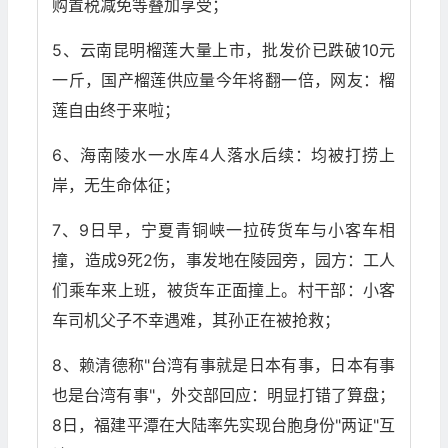
购置税减免等叠加享受；
5、云南昆明榴莲大量上市，批发价已跌破10元
一斤，国产榴莲供应量今年将翻一倍，网友：榴
莲自由终于来啦；
6、海南陵水一水库4人落水后续：均被打捞上
岸，无生命体征；
7、9日早，宁夏青铜峡一拉砖货车与小客车相
撞，造成9死2伤，事发地在陵园旁，园方：工人
们乘车来上班，被货车正面撞上。村干部：小客
车司机父子不幸遇难，其孙正在被抢救；
8、赖清德称"台湾有事就是日本有事，日本有事
也是台湾有事"，外交部回应：明显打错了算盘；
8日，福建平潭在大陆率先实现台胞身份"两证"互