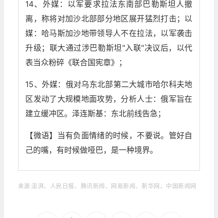
14、外媒：以军要求拉法东南部巴勒斯坦人撤
离，称将对加沙北部部分地区展开猛烈打击；以
媒：哈马斯加沙地带领导人不在拉法，以军袭击
升级；联大通过涉巴勒斯坦"入联"决议后，以代
表当众粉碎《联合国宪章》；
15、外媒：俄对乌东北部第二大城市哈尔科夫地
区发动了大规模地面攻势，分析人士：俄军旨在
建立缓冲区。泽连斯基：东北前线告急；
【微语】当有负面情绪的时候，不要说。管好自
己的嘴，有时候做哑巴，是一种境界。
来源:澎湃、人民日报、腾讯新闻、网易新闻、新华网、中国新闻网