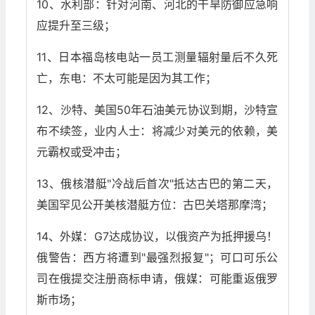
10、水利部：针对河南、河北的干旱防御应急响
应提升至三级；
11、日本福岛核电站一员工测量辐射量后不久死
亡，东电：不太可能是因为其工作；
12、沙特、美国50年石油美元协议到期，沙特宣
布不续签，业内人士：将减少对美元的依赖，美
元霸权或受冲击；
13、俄核潜艇"冷战后首次"抵达古巴的第二天，
美国罕见公开美核潜艇方位：古巴关塔那摩湾；
14、外媒：G7达成协议，以俄资产为抵押援乌！
俄警告：西方将遭到"最强烈报复"；可口可乐公
司在俄提交注册商标申请，俄媒：可能重返俄罗
斯市场；