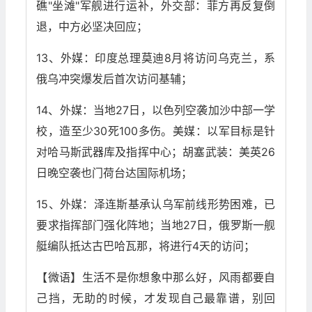
礁"坐滩"军舰进行运补，外交部：菲方再反复倒
退，中方必坚决回应；
13、外媒：印度总理莫迪8月将访问乌克兰，系
俄乌冲突爆发后首次访问基辅；
14、外媒：当地27日，以色列空袭加沙中部一学
校，造至少30死100多伤。美媒：以军目标是针
对哈马斯武器库及指挥中心；胡塞武装：美英26
日晚空袭也门荷台达国际机场；
15、外媒：泽连斯基承认乌军前线形势困难，已
要求指挥部门强化阵地；当地27日，俄罗斯一舰
艇编队抵达古巴哈瓦那，将进行4天的访问；
【微语】生活不是你想象中那么好，风雨都要自
己挡，无助的时候，才发现自己最靠谱，别回