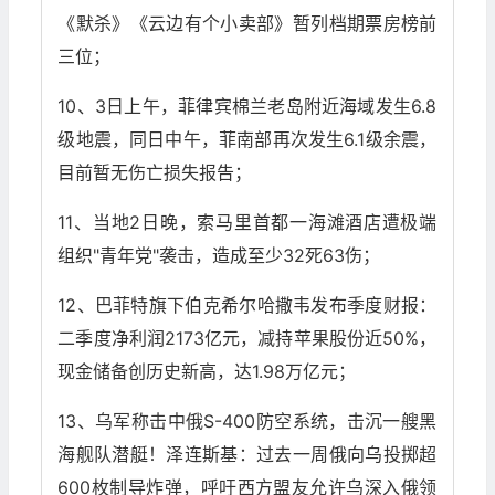
《默杀》《云边有个小卖部》暂列档期票房榜前
三位；
10、3日上午，菲律宾棉兰老岛附近海域发生6.8
级地震，同日中午，菲南部再次发生6.1级余震，
目前暂无伤亡损失报告；
11、当地2日晚，索马里首都一海滩酒店遭极端
组织"青年党"袭击，造成至少32死63伤；
12、巴菲特旗下伯克希尔哈撒韦发布季度财报：
二季度净利润2173亿元，减持苹果股份近50%，
现金储备创历史新高，达1.98万亿元；
13、乌军称击中俄S-400防空系统，击沉一艘黑
海舰队潜艇！泽连斯基：过去一周俄向乌投掷超
600枚制导炸弹，呼吁西方盟友允许乌深入俄领