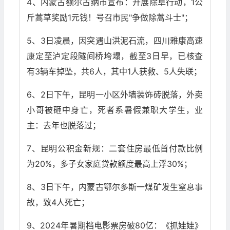
4、内蒙古额尔古纳市宣布：开展除草行动，1公
斤蒿草奖励1元钱！号召市民"争做除蒿斗士"；
5、3日凌晨，因突遇山洪泥石流，四川雅康高速
康定至泸定段隧间桥垮塌，截至3日早，已核查
有3辆车掉坠，共6人，其中1人获救、5人失联；
6、2日下午，昆明一小区外墙装饰砖脱落，外卖
小哥被砸中身亡，死者系暑假兼职大学生，业
主：去年也脱落过；
7、昆明公积金新规：二套住房最低首付款比例
为20%，多子女家庭贷款额度最高上浮30%；
8、3日下午，内蒙古鄂尔多斯一煤矿发生窒息事
故，致4人死亡；
9、2024年暑期档电影票房破80亿：《抓娃娃》