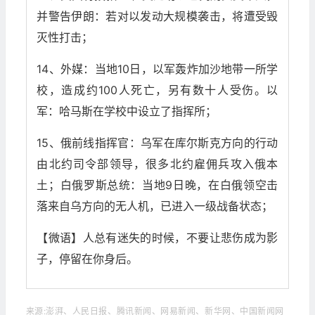
并警告伊朗：若对以发动大规模袭击，将遭受毁
灭性打击；
14、外媒：当地10日，以军轰炸加沙地带一所学
校，造成约100人死亡，另有数十人受伤。以
军：哈马斯在学校中设立了指挥所；
15、俄前线指挥官：乌军在库尔斯克方向的行动
由北约司令部领导，很多北约雇佣兵攻入俄本
土；白俄罗斯总统：当地9日晚，在白俄领空击
落来自乌方向的无人机，已进入一级战备状态；
【微语】人总有迷失的时候，不要让悲伤成为影
子，停留在你身后。
来源:澎湃、人民日报、腾讯新闻、网易新闻、新华网、中国新闻网