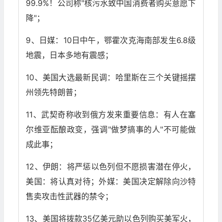
99.9%！公司称"核污水致中国消费者购买意愿下
降"；
9、日媒：10日中午，鄂霍次克海南部发生6.8级
地震，日本多地有震感；
10、美国大选最新民调：哈里斯在三个关键摇摆
州领先特朗普；
11、武契奇称收到俄方发来重要信息：有人在塞
尔维亚酝酿政变，强调"做梦搞事的人"不可能做
成此事；
12、伊朗：将严惩以色列但不愿损害潜在停火，
美国：将认真对待；外媒：美国决定解除向沙特
售卖攻击性武器的禁令；
13、美国将拨款35亿美元助以色列购买美军火，