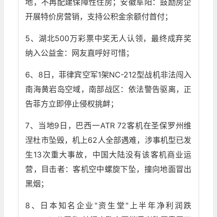
地，不再配建保障性住房；安徽阜阳：鼓励房企
开展特价房营销，支持公积金余额付首付；
5、湖北500万彩票中奖无人认领，最终成弃奖
纳入公益金：网友直呼好可惜；
6、8日，菲律宾空军1架NC-212型战机非法闯入
南海黄岩岛空域，南部战区：依法警告驱离，正
告菲方立即停止侵权挑衅；
7、当地9日，巴西一ATR 72客机在圣保罗州维
涅杜市坠毁，机上62人全部遇难，涉事机型已发
生13次重大事故，中国大陆没有该客机商业运
营，目击者：客机空中螺旋下坠，撞向地面冒出
黑烟；
8、日本知名企业"资生堂"上半年净利润跌