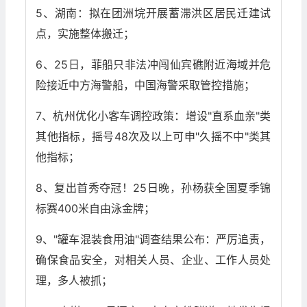
5、湖南：拟在团洲垸开展蓄滞洪区居民迁建试
点，实施整体搬迁；
6、25日，菲船只非法冲闯仙宾礁附近海域并危
险接近中方海警船，中国海警采取管控措施；
7、杭州优化小客车调控政策：增设"直系血亲"类
其他指标，摇号48次及以上可申"久摇不中"类其
他指标；
8、复出首秀夺冠！25日晚，孙杨获全国夏季锦
标赛400米自由泳金牌；
9、"罐车混装食用油"调查结果公布：严厉追责，
确保食品安全，对相关人员、企业、工作人员处
理，多人被抓；