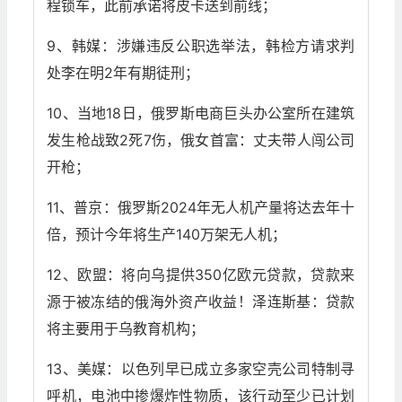
程锁车，此前承诺将皮卡送到前线；
9、韩媒：涉嫌违反公职选举法，韩检方请求判
处李在明2年有期徒刑；
10、当地18日，俄罗斯电商巨头办公室所在建筑
发生枪战致2死7伤，俄女首富：丈夫带人闯公司
开枪；
11、普京：俄罗斯2024年无人机产量将达去年十
倍，预计今年将生产140万架无人机；
12、欧盟：将向乌提供350亿欧元贷款，贷款来
源于被冻结的俄海外资产收益！泽连斯基：贷款
将主要用于乌教育机构；
13、美媒：以色列早已成立多家空壳公司特制寻
呼机，电池中掺爆炸性物质，该行动至少已计划