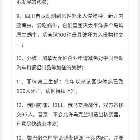
港发展的意欲；
9、四川自贡观测到恶性外来入侵物种：新几内
亚扁虫，爱吃蜗牛，它们曾团灭太平洋多个岛屿
原生蜗牛，系全球100种最具破坏力入侵物种之
一；
10、外媒：加拿大允许企业申请减免对中国电动
汽车和钢铝制品等加征的关税；
11、菲律宾卫生部：今年以来该国钩体病已致
509人死亡，病例持续上升；
12、俄国防部：18日，俄乌交换战俘，双方各移
交95人。普京：不会允许乌克兰制造出核武器，
有意尽快结束冲突；
13、黎巴嫩总理罕见谴责伊朗"干涉内政"，并要