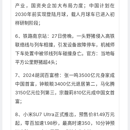
产业，国资央企加大布局力度；中国计划在
2030年前实现登陆月球，载人月球车已进入初
样研制阶段；
6、铁路南京站：27日傍晚，一头野猪侵入高铁
联络线与列车相撞，引发设备故障停车，机械师
下车处置中被邻线列车碰撞身亡。官方：当地每
平方公里野猪超4头；
7、2024胡润百富榜：张一鸣3500亿元身家成
中国首富，钟睒睒3400亿元退居第二，马化腾
3150亿元位列第三，宗馥莉810亿元成中国女首
富；
8、小米SU7 Ultra正式推出，预售价81.49万元
起，零百加速1.98秒，最高时速350，10分钟预