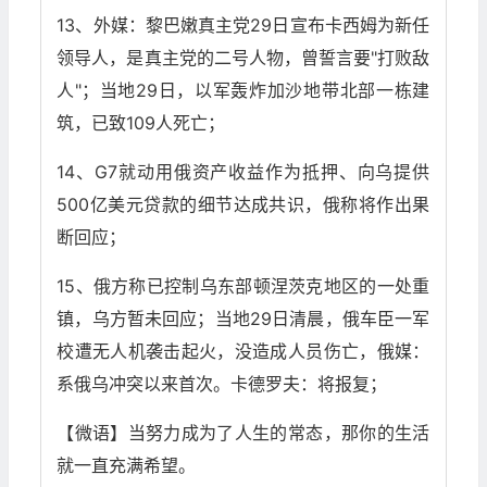
13、外媒：黎巴嫩真主党29日宣布卡西姆为新任
领导人，是真主党的二号人物，曾誓言要"打败敌
人"；当地29日，以军轰炸加沙地带北部一栋建
筑，已致109人死亡；
14、G7就动用俄资产收益作为抵押、向乌提供
500亿美元贷款的细节达成共识，俄称将作出果
断回应；
15、俄方称已控制乌东部顿涅茨克地区的一处重
镇，乌方暂未回应；当地29日清晨，俄车臣一军
校遭无人机袭击起火，没造成人员伤亡，俄媒：
系俄乌冲突以来首次。卡德罗夫：将报复；
【微语】当努力成为了人生的常态，那你的生活
就一直充满希望。