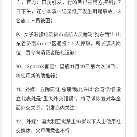
亡，官方：口角引发，行凶者已被警方控制；7
日下午，辽宁本溪一记录纸厂发生坍塌事故，3
名施工人员被困；
9、女子漏接电话被市监所人员辱骂"狗东西"！山
东省济南市市中区通报：2人停职，所长调离岗
位，责令向消费者赔礼道歉；
10、SpaceX官宣：星舰11月19日第六次试飞，
将使用新的助推器；
11、外媒：立陶宛"准总理"称允许以"台湾"为名设
立代表处是"重大外交错误"，将寻求恢复对华全
面外交关系，引发岛内关注；
12、外媒：澳大利亚拟禁止16岁以下人士使用社
交媒体，父母同意也不行；