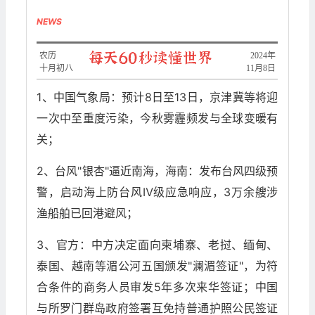
NEWS
农历
2024年
十月初八
11月8日
1、中国气象局：预计8日至13日，京津冀等将迎
一次中至重度污染，今秋雾霾频发与全球变暖有
关；
2、台风"银杏"逼近南海，海南：发布台风四级预
警，启动海上防台风Ⅳ级应急响应，3万余艘涉
渔船舶已回港避风；
3、官方：中方决定面向柬埔寨、老挝、缅甸、
泰国、越南等湄公河五国颁发"澜湄签证"，为符
合条件的商务人员审发5年多次来华签证；中国
与所罗门群岛政府签署互免持普通护照公民签证