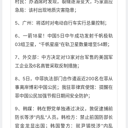
村民：办酒席时发现，裂缝逐渐变大，巧家县应
急局：该村出现地质灾害隐患；
5、广州：将适时对电动自行车实行总量控制；
6、一箭18星！中国5日中午成功发射千帆极轨
03组卫星，"千帆星座"在轨卫星数量增至54颗；
7、外交部：中方决定对13家对台军售的美国军
工企业及6名高管采取反制措施；
8、5日，中菲执法部门合作遣返近200名在菲从
事离岸博彩中国公民；我驻菲律宾使馆：提醒在
菲中国公民加强节假日期间安全防护；
9、韩媒：韩在野党单独通过决议，敦促逮捕前
防长等涉"内乱"人员。韩检方：禁止前国防部长
官金龙显出国；韩国警方：就尹锡悦涉"内乱