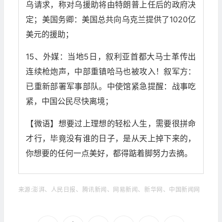
乌请求，称对乌援助将由特朗普上任后的政府决
定；美国务卿：美国总共向乌克兰提供了1020亿
美元的援助；
15、外媒：当地5日，叙利亚首都大马士革传出
连续枪炮声，中部重镇哈马也被攻入！叙军方：
已重新部署军事部队。中使馆紧急提醒：战事吃
紧，中国公民尽快离境；
【微语】想要过上理想的轻松人生，需要很拼命
才行，毕竟没有谁的日子，是从天上掉下来的，
你想要的任何一点美好，都得踮着脚努力去摘。
来源:澎湃、人民日报、腾讯新闻、网易新闻、新华网、中国新闻网