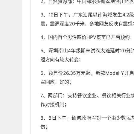
2、自然资源部：中国鄂尔多斯盆地泾川地
3、10日下午，广东汕尾以南海域发生4.2
震，震源深度20千米，多地网友反映有震感
4、国内首个男性四价HPV疫苗已开启预约：
5、深圳南山4年级期末试卷太难延时20
题方向有较大转变；
6、预售价26.35万元起，新款Model 
军回应：好的；
7、两部门：支持餐饮企业、餐饮相关行业
作对接机制；
8、8日下午，缅甸政府军对一个由少数民
伤；