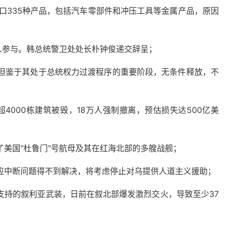
出口335种产品，包括汽车零部件和冲压工具等金属产品，原因
千人参与。韩总统警卫处处长朴钟俊递交辞呈；
，但鉴于其处于总统权力过渡程序的重要阶段，无条件释放，不
4000栋建筑被毁，18万人强制撤离，预估损失达500亿美
了美国"杜鲁门"号航母及其在红海北部的多艘战舰；
供应中断问题得不到解决，将考虑停止对乌提供人道主义援助；
支持的叙利亚武装，日前在叙北部爆发激烈交火，导致至少37