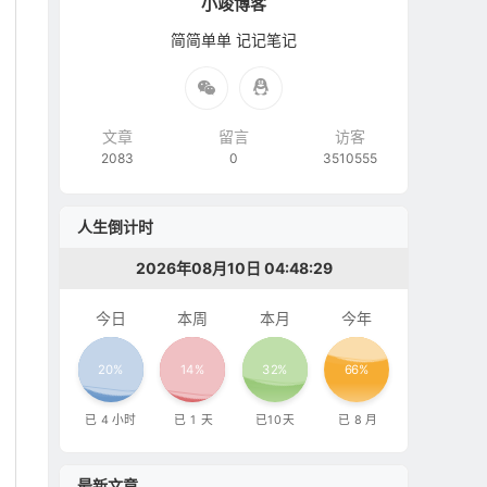
小竣博客
简简单单 记记笔记
文章
留言
访客
2083
0
3510555
人生倒计时
2026年08月10日 04:48:29
今日
本周
本月
今年
20%
14%
32%
66%
已
4
小时
已
1
天
已
10
天
已
8
月
最新文章