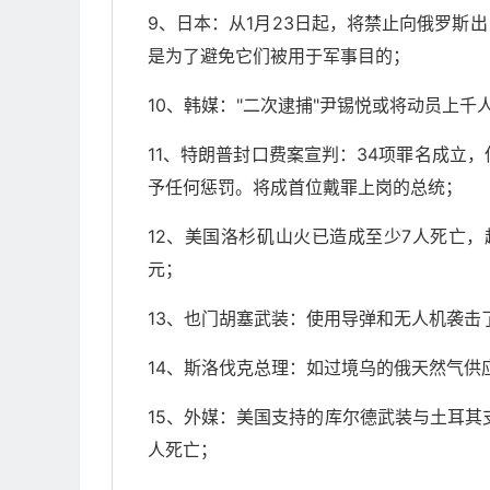
9、日本：从1月23日起，将禁止向俄罗斯
是为了避免它们被用于军事目的；
10、韩媒："二次逮捕"尹锡悦或将动员上
11、特朗普封口费案宣判：34项罪名成立
予任何惩罚。将成首位戴罪上岗的总统；
12、美国洛杉矶山火已造成至少7人死亡，超
元；
13、也门胡塞武装：使用导弹和无人机袭击
14、斯洛伐克总理：如过境乌的俄天然气
15、外媒：美国支持的库尔德武装与土耳其
人死亡；