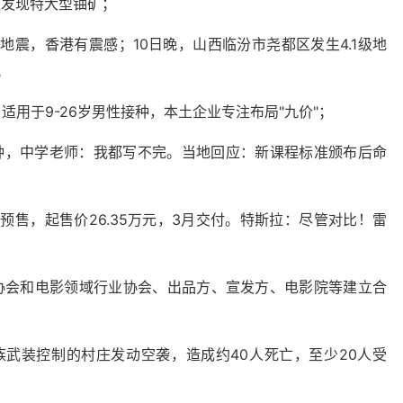
区发现特大型铀矿；
级地震，香港有震感；10日晚，山西临汾市尧都区发生4.1级地
；
适用于9-26岁男性接种，本土企业专注布局"九价"；
分钟，中学老师：我都写不完。当地回应：新课程标准颁布后命
Y开启预售，起售价26.35万元，3月交付。特斯拉：尽管对比！雷
协会和电影领域行业协会、出品方、宣发方、电影院等建立合
族武装控制的村庄发动空袭，造成约40人死亡，至少20人受