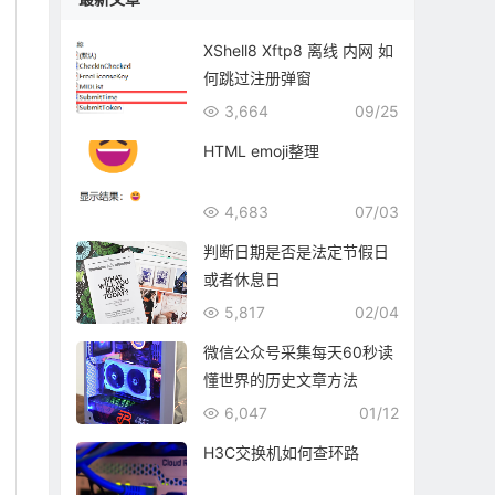
XShell8 Xftp8 离线 内网 如
何跳过注册弹窗
3,664
09/25
HTML emoji整理
4,683
07/03
判断日期是否是法定节假日
或者休息日
5,817
02/04
微信公众号采集每天60秒读
懂世界的历史文章方法
6,047
01/12
H3C交换机如何查环路