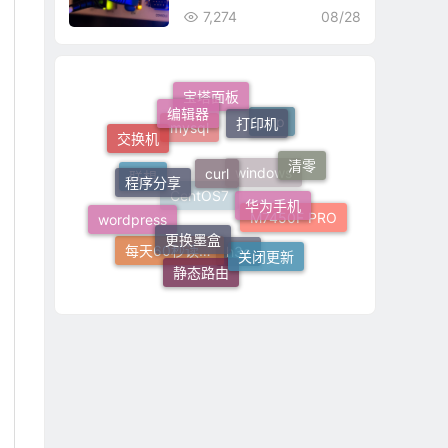
7,274
08/28
编辑器
打印机
宝塔面板
curl
php
交换机
程序分享
mysql
清零
华为手机
联想
windows
更换墨盒
wordpress
M7450F PRO
CentOS7
关闭更新
静态路由
每天60秒读懂世界
h3c