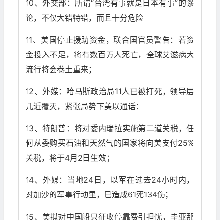
10、外交部：所谓“台湾有事就是日本有事”的谬
论，不仅大错特错，而且十分危险
11、美国停止援助资金，联合国官员警告：若资
金投入不足，将有数百万人死亡，全球艾滋病大
流行将会卷土重来；
12、外媒：哈马斯政治局11人已被打死，领导层
几近覆灭，紧张局势下美以通话；
13、特朗普：将对委内瑞拉实施第二道关税，任
何从委购买石油和天然气的国家将向美支付25%
关税，将于4月2日生效；
14、外媒：当地24日，以军在过去24小时内，
对加沙的军事行动里，已造成61死134伤；
15、美拟对中国船只征收停靠费引担忧，圭亚那