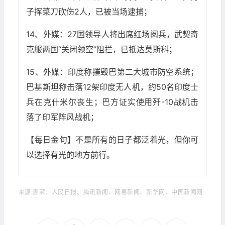
子挥菜刀砍伤2人，已被当场逮捕；
14、外媒：27国领导人将出席红场阅兵，武契奇
克服两国“关闭领空”阻拦，已抵达莫斯科；
15、外媒：印度称摧毁巴第二大城市防空系统；
巴基斯坦称击落12架印度无人机，约50名印度士
兵在克什米尔丧生；巴方证实使用歼-10战机击
落了印军阵风战机；
【每日金句】不是所有的日子都泛着光，但你可
以选择有光的地方前行。
来源:澎湃、人民日报、腾讯新闻、网易新闻、新华网、中国新闻网