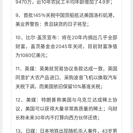
9470万，近10年农民工平均年龄增加了4.9岁；
9、首批145％关税中国货船抵达美国洛杉矶港，
美业界警告：贵且缺货的日子将至；
10、比尔·盖茨宣布：将在20年内捐出几乎全部
财富，盖茨基金会2045年关闭，目前财富净值
为1080亿美元；
11、英媒：英美就贸易协议条款达成一致，英国
同意扩大农产品进口、采购波音飞机以换取汽车
关税下调，而美国依旧保留10%基准关税；
12、美媒：特朗普称美国与乌克兰达成稀土协
议，美国可以获得大量非常高质量的稀土；乌财
长称未来30年内不打算向西方伙伴还债；
13、日媒：日本地铁出现随机杀人事件，43岁男