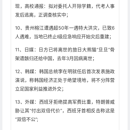
现，高校通报：拟对委托人开除学籍，代考人事
发后逃离，正调查核实中；
10、贵州榕江遭遇超50年一遇特大洪灾，已致6
人遇难，当地已终止Ⅰ级应急响应开始灾后重建；
11、日媒：日方已将离世的旅日大熊猫“旦旦”骨
架遗骸归还给中国，去年3月因病离世；
12、韩媒：韩国总统李在明就任后首次发表施政
演说，称韩国经济正处于绝望境地，将不分阵营
立足国家利益推进外交；
13、外媒：西班牙拒绝提高军费比重，特朗普威
胁让其“付出双倍代价”，西班牙首相反击称这是
“双倍不公”;