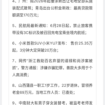
4、广州：拟2026年起要求新出让宅地全部实施
装配式建筑；青岛出台公积金新政：最高贷款限
额调至170万元；
5、民航局最新通知：6月28日起，禁止旅客携
带没有3C标识及被召回充电宝乘坐境内航班；
6、小米首款SUV小米YU7发布： 售价25.35万
起，3分钟大定突破20万台；
7、网传“浙江救助百名弃婴的道禄和尚涉案被
抓”，警方通报：涉嫌诈骗犯罪，善款大多用于个
人高消费；
8、山西蒲县一职工1岁工作，22岁退休，冒领养
老金69万元，当地工作人员：已查处；
9、中南财大有男子穿女装替考，被监考老师发