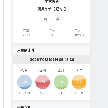
小竣博客
简简单单 记记笔记
文章
留言
访客
2079
0
3502816
人生倒计时
2026年08月06日 05:45:37
今日
本周
本月
今年
24%
57%
19%
66%
已
5
小时
已
4
天
已
6
天
已
8
月
最新文章