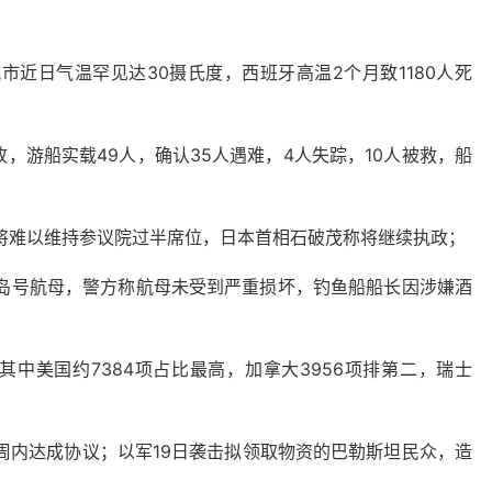
市近日气温罕见达30摄氏度，西班牙高温2个月致1180人死
，游船实载49人，确认35人遇难，4人失踪，10人被救，船
计将难以维持参议院过半席位，日本首相石破茂称将继续执政；
途岛号航母，警方称航母未受到严重损坏，钓鱼船船长因涉嫌酒
其中美国约7384项占比最高，加拿大3956项排第二，瑞士
周内达成协议；以军19日袭击拟领取物资的巴勒斯坦民众，造