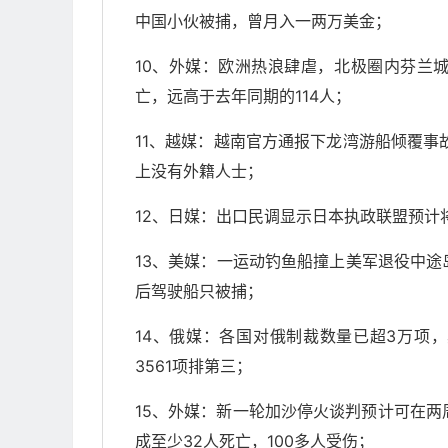
中国小伙被捕，曾月入一两万美金；
10、外媒：欧洲热浪肆虐，北极圈内芬兰城
亡，远高于去年同期的114人；
11、越媒：越南官方通报下龙湾游船倾覆事故
上没有外籍人士；
12、日媒：出口民调显示日本执政联盟预
13、美媒：一运动钓鱼船撞上美军退役中
后驾驶船只被捕；
14、俄媒：各国对俄制裁数量已超3万项，
3561项排第三；
15、外媒：新一轮加沙停火谈判预计可在两
成至少32人死亡，100多人受伤；