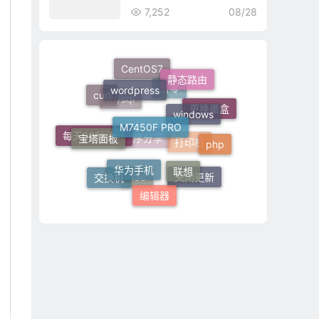
7,252
08/28
CentOS7
wordpress
静态路由
curl
windows
M7450F PRO
清零
mysql
更换墨盒
宝塔面板
php
每天60秒读懂世界
华为手机
联想
程序分享
打印机
交换机
关闭更新
h3c
编辑器