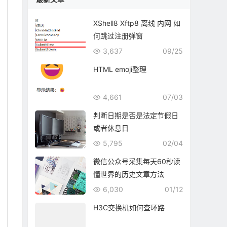
XShell8 Xftp8 离线 内网 如
何跳过注册弹窗
3,637
09/25
HTML emoji整理
4,661
07/03
判断日期是否是法定节假日
或者休息日
5,795
02/04
微信公众号采集每天60秒读
懂世界的历史文章方法
6,030
01/12
H3C交换机如何查环路