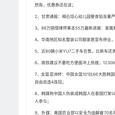
然有，优惠券还在送；
2、甘肃通报：褐石培心幼儿园餐食铅含量严
3、88万赔偿律师拿走55万最新进展：家
4、华南地区知名整装公司靓家居宣布停业
5、近80辆小米YU7二手车在售，比新车
6、高铁建议不要吃方便面冲上热搜，1230
7、女篮亚洲杯：中国女篮101比66大胜
自由自选4连冠；
8、韩媒称中国人伪装成韩国人在泰国打架
人参与；
9、外媒：美国农业部以安全为由解雇70