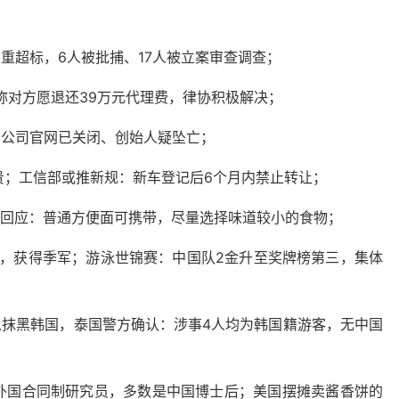
重超标，6人被批捕、17人被立案审查调查；
属称对方愿退还39万元代理费，律协积极解决；
，公司官网已关闭、创始人疑坠亡；
还贵；工信部或推新规：新车登记后6个月内禁止转让；
6回应：普通方便面可携带​​，尽量选择味道较小的食物；
韩国，获得季军；游泳世锦赛：中国队2金升至奖牌榜第三，集体
以抹黑韩国，泰国警方确认：涉事4人均为韩国籍游客，无中国
名外国合同制研究员，多数是中国博士后；美国摆摊卖酱香饼的