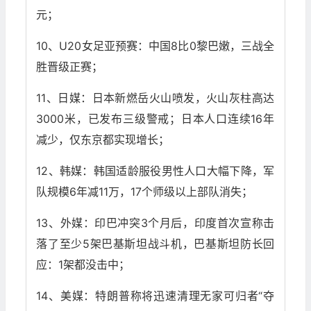
元；
10、U20女足亚预赛：中国8比0黎巴嫩，​三战全
胜晋级正赛；
11、日媒：日本新燃岳火山喷发，火山灰柱高达
3000米，已发布三级警戒；日本人口连续16年
减少，​​仅东京都实现增长；
12、韩媒：韩国适龄服役男性人口大幅下降，军
队规模6年减11万，17个师级以上部队消失；
13、外媒：印巴冲突3个月后，印度首次宣称击
落了至少5架巴基斯坦战斗机，巴基斯坦防长回
应：1架都没击中；
14、美媒：特朗普称将迅速清理无家可归者“夺