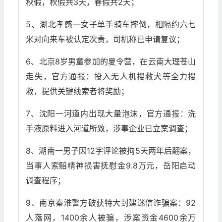
秋假，秋假共3天，春假共2天；
5、​​湖北孝感一女子单手骑车摔倒，相隔约六七
米对向来车被认定次责，司机称已申请复议；
6、北京8岁男童参加的夏令营，在云南大理苍山
走失，官方通报：投入无人机搜救犬等全力搜
救，提供关键线索者将奖励；
7、沈阳一河道内出现大量泡沫，官方通报：洗
手液原料进入河道所致，​​涉事企业已立案调查​​；
8、湖南一男子因12字评论被拘5天两年后翻案​​，
当事人索赔精神损害抚慰金9.8万元，岳阳启动
调查程序；
9、南京秦淮警方破获特大封建迷信诈骗案：92
人落网，1400余人被骗，涉案资金4600余万