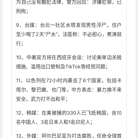
为自己没有触犯法律，警方回应：涉嫌犯罪，已
刑拘；
9、台媒：台北一社区水塔发现男性浮尸，住户
至少喝了2天“尸水”，法医称：不必担心，煮沸就
行；
10、中美双方将在西班牙会谈：讨论美单边关税
措施、滥用出口管制及TikTok等经贸问题；
11、以色列在72小时内袭击了6个国家，包括卡
塔尔、黎巴嫩、也门等，中方表态：暴力换不来
安全，武力打不出和平；
12、韩媒：在美被捕的330人已飞抵韩国，含10
名中国人、3名日本人和1名印尼人；
13、外媒：阿尔巴尼亚为打击腐败，任命全球首