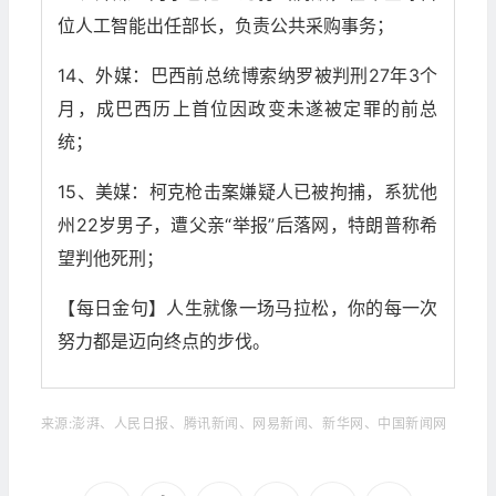
位人工智能出任部长，负责公共采购事务；
14、外媒：巴西前总统博索纳罗被判刑27年3个
月，成巴西历上首位因政变未遂被定罪的前总
统；
15、美媒：柯克枪击案嫌疑人已被拘捕，系犹他
州22岁男子，遭父亲“举报”后落网，特朗普称希
望判他死刑；
【每日金句】人生就像一场马拉松，你的每一次
努力都是迈向终点的步伐。
来源:澎湃、人民日报、腾讯新闻、网易新闻、新华网、中国新闻网