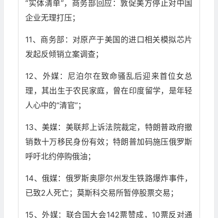
“实体清单”，商务部回应：敦促美方停止对中国
企业无理打压；
11、商务部：对原产于美国的进口相关模拟芯片
发起反倾销立案调查；
12、外媒：尼泊尔在致命骚乱后迎来首位女总
理，其出生于农民家庭，曾在印度留学，是年轻
人心中的“清官”；
13、美媒：美联邦上诉法院裁定，特朗普政府撤
销数十万移民身份有效；特朗普加码施压俄罗斯
呼吁北约停购俄油；
14、俄媒：俄罗斯奥廖尔州发生铁路爆炸事件，
已致2人死亡；莫斯科交易所暂停股票交易；
15、外媒：联合国大会142票赞成，10票反对通