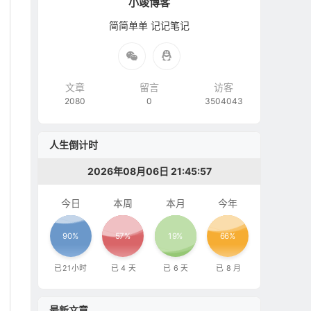
小竣博客
简简单单 记记笔记
文章
留言
访客
2080
0
3504043
人生倒计时
2026年08月06日 21:45:58
今日
本周
本月
今年
90%
57%
19%
66%
已
21
小时
已
4
天
已
6
天
已
8
月
最新文章