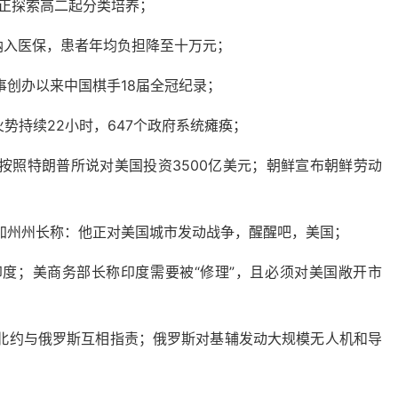
市正探索高二起分类培养；
纳入医保，患者年均负担降至十万元；
事创办以来中国棋手18届全冠纪录；
势持续22小时，647个政府系统瘫痪；
按照特朗普所说对美国投资3500亿美元；朝鲜宣布朝鲜劳动
，加州州长称：他正对美国城市发动战争，醒醒吧，美国；
印度；美商务部长称印度需要被“修理”，且必须对美国敞开市
，北约与俄罗斯互相指责；俄罗斯对基辅发动大规模无人机和导