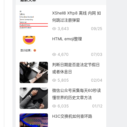
XShell8 Xftp8 离线 内网 如
何跳过注册弹窗
3,643
09/25
HTML emoji整理
4,670
07/03
判断日期是否是法定节假日
或者休息日
5,805
02/04
微信公众号采集每天60秒读
懂世界的历史文章方法
6,035
01/12
H3C交换机如何查环路