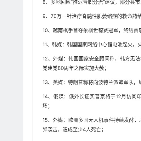
8、多地回应“推迟普职分流”建议，部分县
9、70万一针治疗脊髓性肌萎缩症的救命药
10、越南棋手首夺象棋世锦赛冠军，终结赛
11、韩媒：韩国国家网络中心锂电池起火，火
12、外媒：韩国国家安全顾问称，韩方无法
党建党80周年之际实施大赦；
13、美媒：特朗普称将向波特兰派遣军队
14、俄媒：俄外长证实普京将于12月访问
场；
15、外媒：欧洲多国无人机事件持续发酵
弹袭击，造成至少4人死亡；