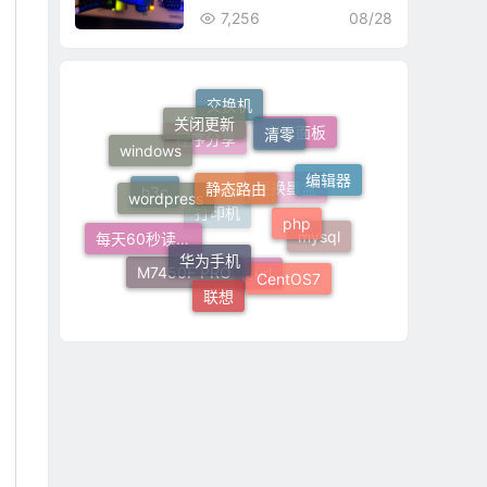
7,256
08/28
关闭更新
交换机
清零
宝塔面板
windows
静态路由
程序分享
编辑器
wordpress
php
h3c
更换墨盒
华为手机
每天60秒读懂世界
打印机
mysql
CentOS7
M7450F PRO
联想
curl