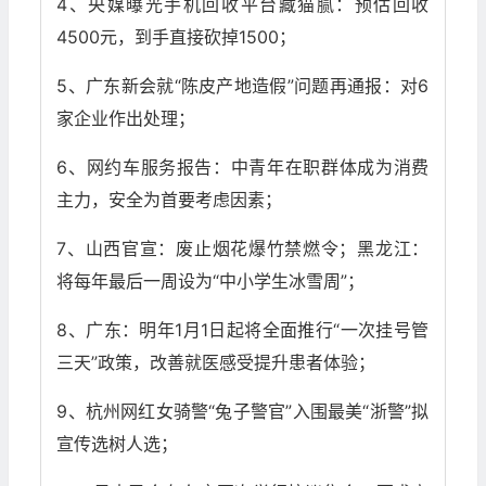
4、央媒曝光手机回收平台藏猫腻：预估回收
4500元，到手直接砍掉1500；
5、广东新会就“陈皮产地造假”问题再通报：对6
家企业作出处理；
6、网约车服务报告：中青年在职群体成为消费
主力，安全为首要考虑因素；
7、山西官宣：废止烟花爆竹禁燃令；黑龙江：
将每年最后一周设为“中小学生冰雪周”；
8、广东：明年1月1日起将全面推行“一次挂号管
三天”政策，改善就医感受提升患者体验；
9、杭州网红女骑警“兔子警官”入围最美“浙警”拟
宣传选树人选；