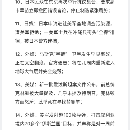
10、日本民众在东京再次举行抗议集会，要求高
市早苗立即撤回错误言论，停止制造紧张局势；
11、日媒：日本申请进驻美军基地调查污染源，
遭美军拒绝；一美军士兵在冲绳县街头“全裸”徘
徊，被日本警方逮捕；
12、外媒：马斯克“星链”一卫星发生罕见事故，
正在太空翻滚，官方通告：将在几周内重新进入
地球大气层并完全烧毁；
13、美媒：新一批爱泼斯坦案文件公布，前总统
克林顿被大量提及，几乎未提及特朗普，克林顿
方面怒斥：此举意在寻找替罪羊；
14、外媒：美军发射超100枚导弹，打击叙利亚
境内70多个“伊斯兰国”目标，并声称是对一周前